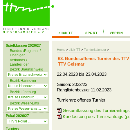
click-TT
SPORT
VEREIN
Spielklassen 2026/27
Home
>
click-TT
>
Turnierkalender
>
Bundes-/Regional-/
Oberligen
63. Bundesoffenes Turnier des TTV 
Verbands-/
TTV Geismar
Landesligen
Bezirk Braunschweig
22.04.2023 bis 23.04.2023
Bezirk Hannover
Saison: 2022/23
Ranglistenbezug: 11.02.2023
Bezirk Lüneburg
Turnierart: offenes Turnier
Bezirk Weser-Ems
Gesamtfassung des Turnierantrags 
Pokal 2026/27
Kurzfassung des Turnierantrags (pd
Turniere