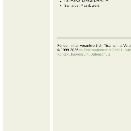
Ballmarke:
Nittaku Premium
Ballfarbe:
Plastik weiß
Für den Inhalt verantwortlich: Tischtennis-Ve
© 1999-2026
nu Datenautomaten GmbH - Autom
Kontakt
,
Impressum
,
Datenschutz