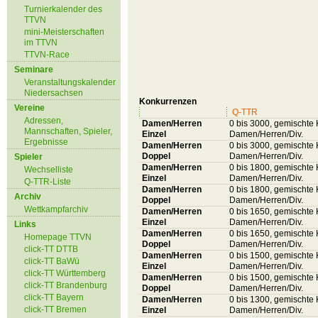
Turnierkalender des
TTVN
mini-Meisterschaften
im TTVN
TTVN-Race
Seminare
Veranstaltungskalender
Niedersachsen
Konkurrenzen
Vereine
Q-TTR
Adressen,
Damen/Herren
0 bis 3000, gemischte 
Mannschaften, Spieler,
Einzel
Damen/Herren/Div.
Ergebnisse
Damen/Herren
0 bis 3000, gemischte 
Doppel
Damen/Herren/Div.
Spieler
Damen/Herren
0 bis 1800, gemischte 
Wechselliste
Einzel
Damen/Herren/Div.
Q-TTR-Liste
Damen/Herren
0 bis 1800, gemischte 
Archiv
Doppel
Damen/Herren/Div.
Wettkampfarchiv
Damen/Herren
0 bis 1650, gemischte 
Einzel
Damen/Herren/Div.
Links
Damen/Herren
0 bis 1650, gemischte 
Homepage TTVN
Doppel
Damen/Herren/Div.
click-TT DTTB
Damen/Herren
0 bis 1500, gemischte 
click-TT BaWü
Einzel
Damen/Herren/Div.
click-TT Württemberg
Damen/Herren
0 bis 1500, gemischte 
click-TT Brandenburg
Doppel
Damen/Herren/Div.
click-TT Bayern
Damen/Herren
0 bis 1300, gemischte 
click-TT Bremen
Einzel
Damen/Herren/Div.