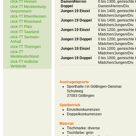
click-TT Hessen
Damen/Herren
0 bis 1300, gemischte 
Doppel
Damen/Herren/Div.
click-TT Mecklenburg-
Jungen 19 Einzel
0 bis 1400, gemischte 
Vorpommern
Mädchen/Jungen/Div.
click-TT Rheinhessen
Jungen 19 Doppel
0 bis 1400, gemischte 
click-TT Rheinland
Mädchen/Jungen/Div.
click-TT Pfalz
Jungen 19 Einzel
0 bis 1200, gemischte 
click-TT Saarland
Mädchen/Jungen/Div.
click-TT Sachsen-
Jungen 19 Doppel
0 bis 1200, gemischte 
Anhalt
Mädchen/Jungen/Div.
click-TT Thüringen
Jungen 19 Einzel
0 bis 1000, gemischte 
click-TT
Mädchen/Jungen/Div.
Westdeutschland
Jungen 19 Doppel
0 bis 1000, gemischte 
click-TT restliche
Mädchen/Jungen/Div.
Verbände
Austragungsorte
Sporthalle I in Göttingen-Geismar
Schulweg
37083 Göttingen
Spielbetrieb
Einzelkonkurrenzen
Doppelkonkurrenzen
Material
Tischmarke:
diverse
Tischfarbe:
grün