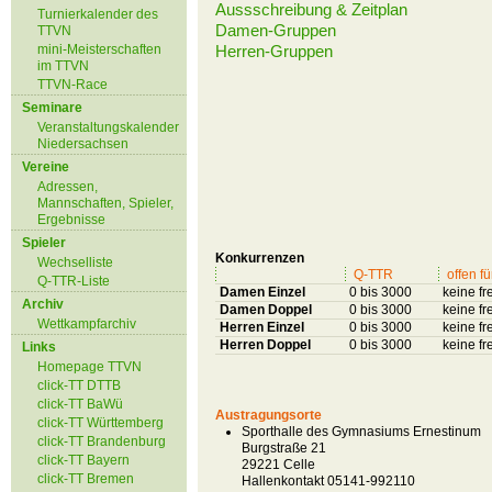
Aussschreibung & Zeitplan
Turnierkalender des
Damen-Gruppen
TTVN
mini-Meisterschaften
Herren-Gruppen
im TTVN
TTVN-Race
Seminare
Veranstaltungskalender
Niedersachsen
Vereine
Adressen,
Mannschaften, Spieler,
Ergebnisse
Spieler
Konkurrenzen
Wechselliste
Q-TTR
offen fü
Q-TTR-Liste
Damen Einzel
0 bis 3000
keine f
Archiv
Damen Doppel
0 bis 3000
keine f
Wettkampfarchiv
Herren Einzel
0 bis 3000
keine f
Herren Doppel
0 bis 3000
keine f
Links
Homepage TTVN
click-TT DTTB
click-TT BaWü
Austragungsorte
click-TT Württemberg
Sporthalle des Gymnasiums Ernestinum
click-TT Brandenburg
Burgstraße 21
click-TT Bayern
29221 Celle
click-TT Bremen
Hallenkontakt 05141-992110