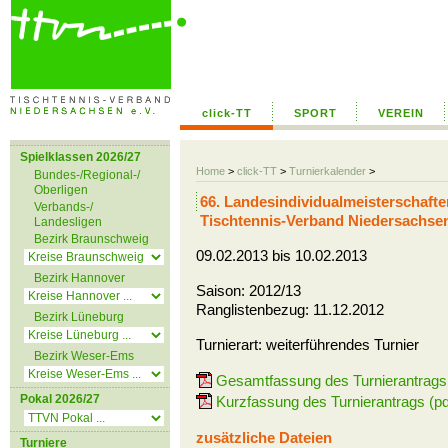
click-TT
SPORT
VEREIN
Spielklassen 2026/27
Home
>
click-TT
>
Turnierkalender
>
Bundes-/Regional-/
Oberligen
66. Landesindividualmeisterschaf
Verbands-/
Tischtennis-Verband Niedersachse
Landesligen
Bezirk Braunschweig
09.02.2013 bis 10.02.2013
Bezirk Hannover
Saison: 2012/13
Ranglistenbezug: 11.12.2012
Bezirk Lüneburg
Turnierart: weiterführendes Turnier
Bezirk Weser-Ems
Gesamtfassung des Turnierantrags 
Pokal 2026/27
Kurzfassung des Turnierantrags (pd
zusätzliche Dateien
Turniere