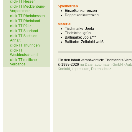
click-TT Hessen
Spielbetrieb
click-TT Mecklenburg-
Einzelkonkurrenzen
Vorpommern
Doppelkonkurrenzen
click-TT Rheinhessen
click-TT Rheinland
Material
click-TT Pfalz
Tischmarke:
Joola
click-TT Saarland
Tischfarbe:
grün
click-TT Sachsen-
Ballmarke:
Joola***
Anhalt
Ballfarbe:
Zelluloid weiß
click-TT Thüringen
click-TT
Westdeutschland
click-TT restliche
Für den Inhalt verantwortlich: Tischtennis-Ve
Verbände
© 1999-2026
nu Datenautomaten GmbH - Autom
Kontakt
,
Impressum
,
Datenschutz