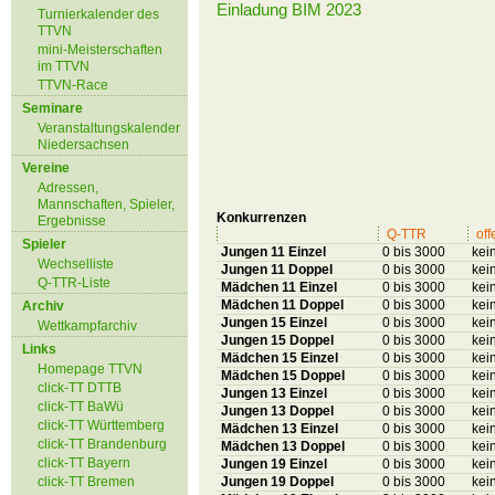
Einladung BIM 2023
Turnierkalender des
TTVN
mini-Meisterschaften
im TTVN
TTVN-Race
Seminare
Veranstaltungskalender
Niedersachsen
Vereine
Adressen,
Mannschaften, Spieler,
Konkurrenzen
Ergebnisse
Q-TTR
off
Spieler
Jungen 11 Einzel
0 bis 3000
kei
Wechselliste
Jungen 11 Doppel
0 bis 3000
kei
Q-TTR-Liste
Mädchen 11 Einzel
0 bis 3000
kei
Mädchen 11 Doppel
0 bis 3000
kei
Archiv
Jungen 15 Einzel
0 bis 3000
kei
Wettkampfarchiv
Jungen 15 Doppel
0 bis 3000
kei
Links
Mädchen 15 Einzel
0 bis 3000
kei
Homepage TTVN
Mädchen 15 Doppel
0 bis 3000
kei
click-TT DTTB
Jungen 13 Einzel
0 bis 3000
kei
click-TT BaWü
Jungen 13 Doppel
0 bis 3000
kei
click-TT Württemberg
Mädchen 13 Einzel
0 bis 3000
kei
click-TT Brandenburg
Mädchen 13 Doppel
0 bis 3000
kei
click-TT Bayern
Jungen 19 Einzel
0 bis 3000
kei
click-TT Bremen
Jungen 19 Doppel
0 bis 3000
kei