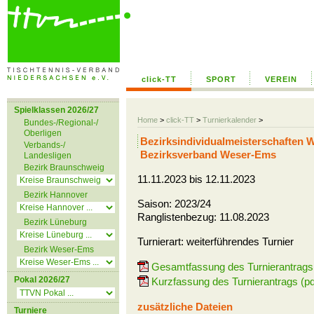
click-TT
SPORT
VEREIN
Spielklassen 2026/27
Home
>
click-TT
>
Turnierkalender
>
Bundes-/Regional-/
Oberligen
Bezirksindividualmeisterschaften
Verbands-/
Bezirksverband Weser-Ems
Landesligen
Bezirk Braunschweig
11.11.2023 bis 12.11.2023
Bezirk Hannover
Saison: 2023/24
Ranglistenbezug: 11.08.2023
Bezirk Lüneburg
Turnierart: weiterführendes Turnier
Bezirk Weser-Ems
Gesamtfassung des Turnierantrags 
Pokal 2026/27
Kurzfassung des Turnierantrags (pd
zusätzliche Dateien
Turniere