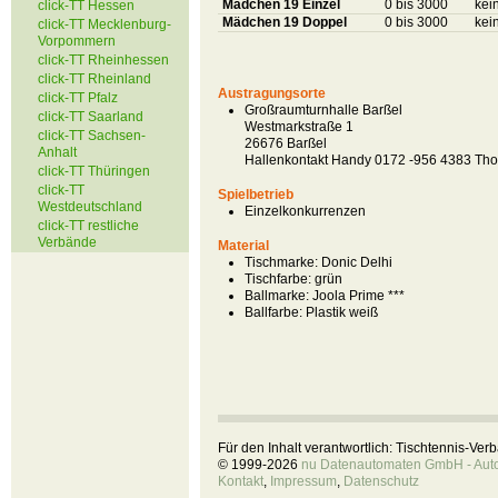
Mädchen 19 Einzel
0 bis 3000
kei
click-TT Hessen
Mädchen 19 Doppel
0 bis 3000
kei
click-TT Mecklenburg-
Vorpommern
click-TT Rheinhessen
click-TT Rheinland
Austragungsorte
click-TT Pfalz
Großraumturnhalle Barßel
click-TT Saarland
Westmarkstraße 1
click-TT Sachsen-
26676 Barßel
Anhalt
Hallenkontakt Handy 0172 -956 4383 Tho
click-TT Thüringen
click-TT
Spielbetrieb
Westdeutschland
Einzelkonkurrenzen
click-TT restliche
Verbände
Material
Tischmarke:
Donic Delhi
Tischfarbe:
grün
Ballmarke:
Joola Prime ***
Ballfarbe:
Plastik weiß
Für den Inhalt verantwortlich: Tischtennis-Ve
© 1999-2026
nu Datenautomaten GmbH - Autom
Kontakt
,
Impressum
,
Datenschutz