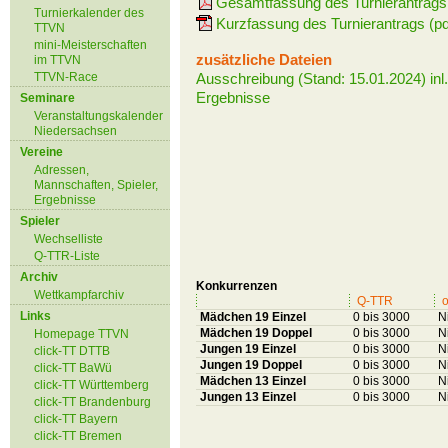
Gesamtfassung des Turnierantrags 
Turnierkalender des
Kurzfassung des Turnierantrags (pd
TTVN
mini-Meisterschaften
zusätzliche Dateien
im TTVN
TTVN-Race
Ausschreibung (Stand: 15.01.2024) inl.
Ergebnisse
Seminare
Veranstaltungskalender
Niedersachsen
Vereine
Adressen,
Mannschaften, Spieler,
Ergebnisse
Spieler
Wechselliste
Q-TTR-Liste
Archiv
Konkurrenzen
Wettkampfarchiv
Q-TTR
o
Links
Mädchen 19 Einzel
0 bis 3000
N
Mädchen 19 Doppel
0 bis 3000
N
Homepage TTVN
Jungen 19 Einzel
0 bis 3000
N
click-TT DTTB
Jungen 19 Doppel
0 bis 3000
N
click-TT BaWü
Mädchen 13 Einzel
0 bis 3000
N
click-TT Württemberg
Jungen 13 Einzel
0 bis 3000
N
click-TT Brandenburg
click-TT Bayern
click-TT Bremen