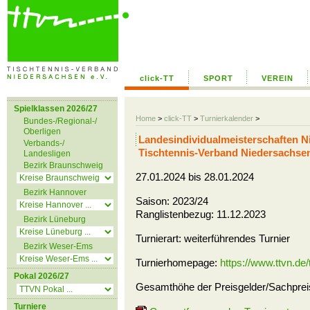
click-TT
SPORT
VEREIN
Spielklassen 2026/27
Home
>
click-TT
>
Turnierkalender
>
Bundes-/Regional-/
Oberligen
Landesindividualmeisterschaften N
Verbands-/
Tischtennis-Verband Niedersachse
Landesligen
Bezirk Braunschweig
27.01.2024 bis 28.01.2024
Bezirk Hannover
Saison: 2023/24
Ranglistenbezug: 11.12.2023
Bezirk Lüneburg
Turnierart: weiterführendes Turnier
Bezirk Weser-Ems
Turnierhomepage:
https://www.ttvn.de
Pokal 2026/27
Gesamthöhe der Preisgelder/Sachprei
Turniere