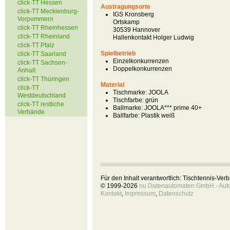
click-TT Hessen
Austragungsorte
click-TT Mecklenburg-
IGS Kronsberg
Vorpommern
Ortskamp
click-TT Rheinhessen
30539 Hannover
click-TT Rheinland
Hallenkontakt Holger Ludwig
click-TT Pfalz
Spielbetrieb
click-TT Saarland
Einzelkonkurrenzen
click-TT Sachsen-
Doppelkonkurrenzen
Anhalt
click-TT Thüringen
Material
click-TT
Tischmarke:
JOOLA
Westdeutschland
Tischfarbe:
grün
click-TT restliche
Ballmarke:
JOOLA*** prime 40+
Verbände
Ballfarbe:
Plastik weiß
Für den Inhalt verantwortlich: Tischtennis-Ve
© 1999-2026
nu Datenautomaten GmbH - Autom
Kontakt
,
Impressum
,
Datenschutz