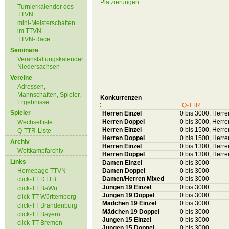
Platzierungen
Turnierkalender des
TTVN
mini-Meisterschaften
im TTVN
TTVN-Race
Seminare
Veranstaltungskalender
Niedersachsen
Vereine
Adressen,
Mannschaften, Spieler,
Konkurrenzen
Ergebnisse
Q-TTR
Spieler
Herren Einzel
0 bis 3000, Herre
Herren Doppel
0 bis 3000, Herre
Wechselliste
Herren Einzel
0 bis 1500, Herren
Q-TTR-Liste
Herren Doppel
0 bis 1500, Herren
Archiv
Herren Einzel
0 bis 1300, Herren
Wettkampfarchiv
Herren Doppel
0 bis 1300, Herren
Links
Damen Einzel
0 bis 3000
Homepage TTVN
Damen Doppel
0 bis 3000
Damen/Herren Mixed
0 bis 3000
click-TT DTTB
Jungen 19 Einzel
0 bis 3000
click-TT BaWü
Jungen 19 Doppel
0 bis 3000
click-TT Württemberg
Mädchen 19 Einzel
0 bis 3000
click-TT Brandenburg
Mädchen 19 Doppel
0 bis 3000
click-TT Bayern
Jungen 15 Einzel
0 bis 3000
click-TT Bremen
Jungen 15 Doppel
0 bis 3000