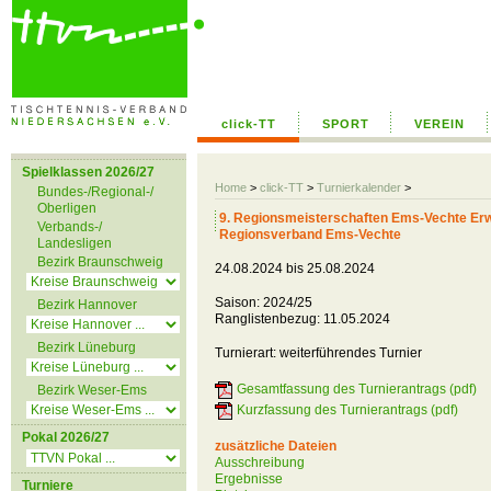
click-TT
SPORT
VEREIN
Spielklassen 2026/27
Home
>
click-TT
>
Turnierkalender
>
Bundes-/Regional-/
Oberligen
9. Regionsmeisterschaften Ems-Vechte E
Verbands-/
Regionsverband Ems-Vechte
Landesligen
Bezirk Braunschweig
24.08.2024 bis 25.08.2024
Saison: 2024/25
Bezirk Hannover
Ranglistenbezug: 11.05.2024
Bezirk Lüneburg
Turnierart: weiterführendes Turnier
Gesamtfassung des Turnierantrags (pdf)
Bezirk Weser-Ems
Kurzfassung des Turnierantrags (pdf)
Pokal 2026/27
zusätzliche Dateien
Ausschreibung
Ergebnisse
Turniere