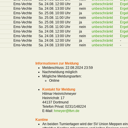
Ems-Vechte
Sa. 24.08. 12:00 Uhr
ja
unbeschränkt
Erge
Ems-Vechte
Sa. 24.08. 13:00 Uhr
nein
unbeschränkt
Erge
Ems-Vechte
So. 25.08. 10:00 Uhr
ja
unbeschränkt
Erge
Ems-Vechte
So. 25.08. 11:00 Uhr
nein
unbeschränkt
Erge
Ems-Vechte
So. 25.08. 10:00 Uhr
ja
unbeschränkt
Erge
Ems-Vechte
So. 25.08. 11:00 Uhr
nein
unbeschränkt
Erge
Ems-Vechte
Sa. 24.08. 12:00 Uhr
ja
unbeschränkt
Erge
Ems-Vechte
Sa. 24.08. 13:00 Uhr
nein
unbeschränkt
Erge
Ems-Vechte
Sa. 24.08. 12:00 Uhr
ja
unbeschränkt
-
Ems-Vechte
Sa. 24.08. 13:00 Uhr
nein
unbeschränkt
-
Informationen zur Meldung
Meldeschluss: 22.08.2024 23:59
Nachmeldung möglich
Mögliche Meldungsarten:
Online
Kontakt für Meldung
Hilmar Heinrichmeyer
Heinrichstr. 17
44137 Dortmund
Telefon Privat:
0231/148224
E-Mail:
hmeyer@ttvn.de
Kantine
An beiden Turniertagen wird der SV Union Meppen ein