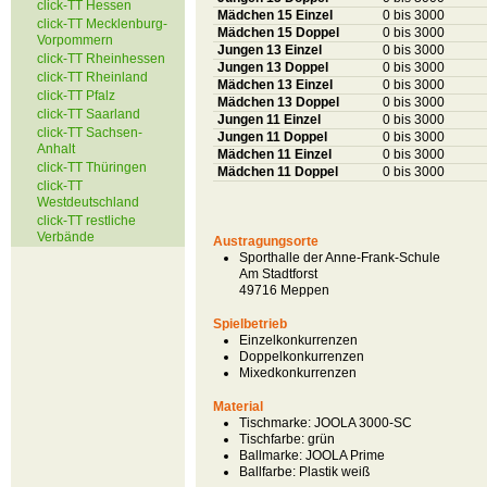
click-TT Hessen
Mädchen 15 Einzel
0 bis 3000
click-TT Mecklenburg-
Mädchen 15 Doppel
0 bis 3000
Vorpommern
Jungen 13 Einzel
0 bis 3000
click-TT Rheinhessen
Jungen 13 Doppel
0 bis 3000
click-TT Rheinland
Mädchen 13 Einzel
0 bis 3000
click-TT Pfalz
Mädchen 13 Doppel
0 bis 3000
click-TT Saarland
Jungen 11 Einzel
0 bis 3000
click-TT Sachsen-
Jungen 11 Doppel
0 bis 3000
Anhalt
Mädchen 11 Einzel
0 bis 3000
click-TT Thüringen
Mädchen 11 Doppel
0 bis 3000
click-TT
Westdeutschland
click-TT restliche
Verbände
Austragungsorte
Sporthalle der Anne-Frank-Schule
Am Stadtforst
49716 Meppen
Spielbetrieb
Einzelkonkurrenzen
Doppelkonkurrenzen
Mixedkonkurrenzen
Material
Tischmarke:
JOOLA 3000-SC
Tischfarbe:
grün
Ballmarke:
JOOLA Prime
Ballfarbe:
Plastik weiß