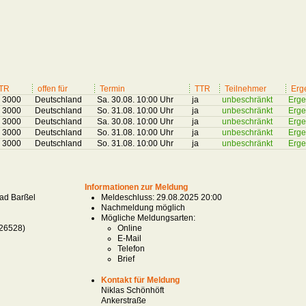
TR
offen für
Termin
TTR
Teilnehmer
Erg
s 3000
Deutschland
Sa. 30.08. 10:00 Uhr
ja
unbeschränkt
Erge
s 3000
Deutschland
So. 31.08. 10:00 Uhr
ja
unbeschränkt
Erge
s 3000
Deutschland
Sa. 30.08. 10:00 Uhr
ja
unbeschränkt
Erge
s 3000
Deutschland
So. 31.08. 10:00 Uhr
ja
unbeschränkt
Erge
s 3000
Deutschland
So. 31.08. 10:00 Uhr
ja
unbeschränkt
Erge
Informationen zur Meldung
ad Barßel
Meldeschluss: 29.08.2025 20:00
Nachmeldung möglich
Mögliche Meldungsarten:
026528)
Online
E-Mail
Telefon
Brief
Kontakt für Meldung
Niklas Schönhöft
Ankerstraße