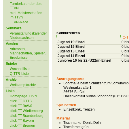
Turnierkalender des
TTVN
mini-Meisterschaften
im TTVN
TTVN-Race
Seminare
Konkurrenzen
Veranstaltungskalender
Q-T
Niedersachsen
Jugend 19 Einzel
0 bi
Vereine
Jugend 15 Einzel
0 bi
Adressen,
Jugend 13 Einzel
0 bi
Mannschaften, Spieler,
Jugend 11 Einzel
0 bi
Ergebnisse
Junioren 16 bis 22 (U22m) Einzel
0 bi
Spieler
Wechselliste
Q-TTR-Liste
Austragungsorte
Archiv
Sporthalle beim Schulzentrum/Schwimmb
Wettkampfarchiv
Westmarkstraße 1
Links
26676 Barßel
Homepage TTVN
Hallenkontakt Niklas Schönhöft (015129
click-TT DTTB
Spielbetrieb
click-TT BaWü
Einzelkonkurrenzen
click-TT Württemberg
click-TT Brandenburg
Material
click-TT Bayern
Tischmarke:
Donic Delhi
click-TT Bremen
Tischfarbe:
grün