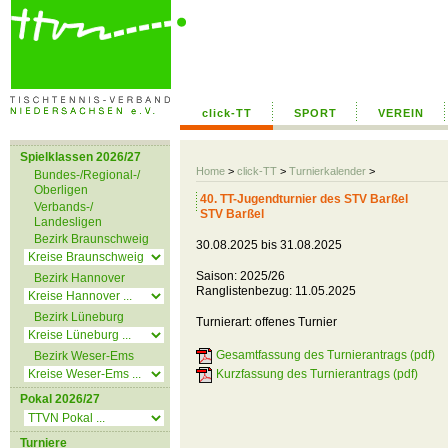
click-TT
SPORT
VEREIN
Spielklassen 2026/27
Home
>
click-TT
>
Turnierkalender
>
Bundes-/Regional-/
Oberligen
40. TT-Jugendturnier des STV Barßel
Verbands-/
STV Barßel
Landesligen
Bezirk Braunschweig
30.08.2025 bis 31.08.2025
Saison: 2025/26
Bezirk Hannover
Ranglistenbezug: 11.05.2025
Bezirk Lüneburg
Turnierart: offenes Turnier
Gesamtfassung des Turnierantrags (pdf)
Bezirk Weser-Ems
Kurzfassung des Turnierantrags (pdf)
Pokal 2026/27
Turniere