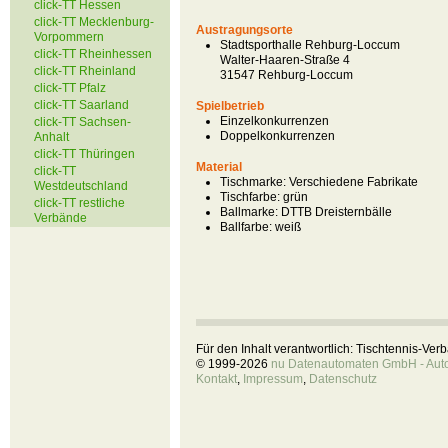
click-TT Hessen
click-TT Mecklenburg-
Austragungsorte
Vorpommern
Stadtsporthalle Rehburg-Loccum
click-TT Rheinhessen
Walter-Haaren-Straße 4
click-TT Rheinland
31547 Rehburg-Loccum
click-TT Pfalz
click-TT Saarland
Spielbetrieb
Einzelkonkurrenzen
click-TT Sachsen-
Doppelkonkurrenzen
Anhalt
click-TT Thüringen
Material
click-TT
Tischmarke:
Verschiedene Fabrikate
Westdeutschland
Tischfarbe:
grün
click-TT restliche
Ballmarke:
DTTB Dreisternbälle
Verbände
Ballfarbe:
weiß
Für den Inhalt verantwortlich: Tischtennis-Ve
© 1999-2026
nu Datenautomaten GmbH - Autom
Kontakt
,
Impressum
,
Datenschutz