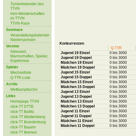
Turnierkalender des
TTVN
mini-Meisterschaften
im TTVN
TTVN-Race
Seminare
Veranstaltungskalender
Niedersachsen
Konkurrenzen
Vereine
Q-TTR
Adressen,
Jugend 19 Einzel
0 bis 3000
Mannschaften, Spieler,
Jugend 19 Doppel
0 bis 3000
Ergebnisse
Mädchen 19 Einzel
0 bis 3000
Spieler
Mädchen 19 Doppel
0 bis 3000
Jugend 15 Einzel
0 bis 3000
Wechselliste
Jugend 15 Doppel
0 bis 3000
Q-TTR-Liste
Mädchen 15 Einzel
0 bis 3000
Archiv
Mädchen 15 Doppel
0 bis 3000
Wettkampfarchiv
Jugend 13 Einzel
0 bis 3000
Links
Jugend 13 Doppel
0 bis 3000
Homepage TTVN
Mädchen 13 Einzel
0 bis 3000
Mädchen 13 Doppel
0 bis 3000
click-TT DTTB
Jugend 11 Einzel
0 bis 3000
click-TT BaWü
Jugend 11 Doppel
0 bis 3000
click-TT Württemberg
Mädchen 11 Einzel
0 bis 3000
click-TT Brandenburg
Mädchen 11 Doppel
0 bis 3000
click-TT Bayern
click-TT Bremen