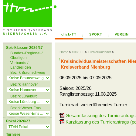
click-TT
SPORT
VEREIN
Spielklassen 2026/27
Home
>
click-TT
>
Turnierkalender
>
Bundes-/Regional-/
Oberligen
Kreisindividualmeisterschaften Ni
Verbands-/
Kreisverband Nienburg
Landesligen
Bezirk Braunschweig
06.09.2025 bis 07.09.2025
Bezirk Hannover
Saison: 2025/26
Ranglistenbezug: 11.08.2025
Bezirk Lüneburg
Turnierart: weiterführendes Turnier
Bezirk Weser-Ems
Gesamtfassung des Turnierantrags 
Pokal 2026/27
Kurzfassung des Turnierantrags (pd
Turniere