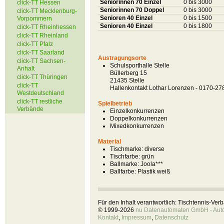
Seniorinnen 70 Einzel
0 bis 3000
click-TT Hessen
Seniorinnen 70 Doppel
0 bis 3000
click-TT Mecklenburg-
Senioren 40 Einzel
0 bis 1500
Vorpommern
Senioren 40 Einzel
0 bis 1800
click-TT Rheinhessen
click-TT Rheinland
click-TT Pfalz
click-TT Saarland
Austragungsorte
click-TT Sachsen-
Schulsporthalle Stelle
Anhalt
Büllerberg 15
click-TT Thüringen
21435 Stelle
click-TT
Hallenkontakt Lothar Lorenzen - 0170-2
Westdeutschland
click-TT restliche
Spielbetrieb
Verbände
Einzelkonkurrenzen
Doppelkonkurrenzen
Mixedkonkurrenzen
Material
Tischmarke:
diverse
Tischfarbe:
grün
Ballmarke:
Joola***
Ballfarbe:
Plastik weiß
Für den Inhalt verantwortlich: Tischtennis-Ve
© 1999-2026
nu Datenautomaten GmbH - Autom
Kontakt
,
Impressum
,
Datenschutz