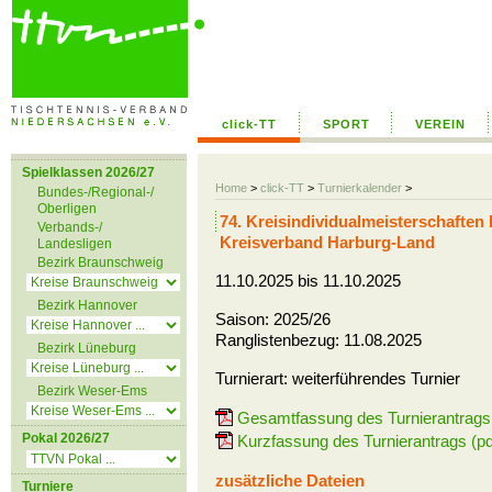
click-TT
SPORT
VEREIN
Spielklassen 2026/27
Home
>
click-TT
>
Turnierkalender
>
Bundes-/Regional-/
Oberligen
74. Kreisindividualmeisterschafte
Verbands-/
Kreisverband Harburg-Land
Landesligen
Bezirk Braunschweig
11.10.2025 bis 11.10.2025
Bezirk Hannover
Saison: 2025/26
Ranglistenbezug: 11.08.2025
Bezirk Lüneburg
Turnierart: weiterführendes Turnier
Bezirk Weser-Ems
Gesamtfassung des Turnierantrags 
Pokal 2026/27
Kurzfassung des Turnierantrags (pd
zusätzliche Dateien
Turniere