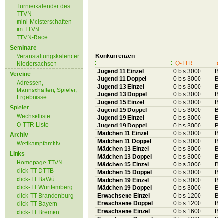
Turnierkalender des
TTVN
mini-Meisterschaften
im TTVN
TTVN-Race
Seminare
Konkurrenzen
Veranstaltungskalender
Q-TTR
Niedersachsen
Jugend 11 Einzel
0 bis 3000
B
Vereine
Jugend 11 Doppel
0 bis 3000
B
Adressen,
Jugend 13 Einzel
0 bis 3000
B
Mannschaften, Spieler,
Jugend 13 Doppel
0 bis 3000
B
Ergebnisse
Jugend 15 Einzel
0 bis 3000
B
Spieler
Jugend 15 Doppel
0 bis 3000
B
Wechselliste
Jugend 19 Einzel
0 bis 3000
B
Q-TTR-Liste
Jugend 19 Doppel
0 bis 3000
B
Mädchen 11 Einzel
0 bis 3000
B
Archiv
Mädchen 11 Doppel
0 bis 3000
B
Wettkampfarchiv
Mädchen 13 Einzel
0 bis 3000
B
Links
Mädchen 13 Doppel
0 bis 3000
B
Homepage TTVN
Mädchen 15 Einzel
0 bis 3000
B
click-TT DTTB
Mädchen 15 Doppel
0 bis 3000
B
click-TT BaWü
Mädchen 19 Einzel
0 bis 3000
B
click-TT Württemberg
Mädchen 19 Doppel
0 bis 3000
B
click-TT Brandenburg
Erwachsene Einzel
0 bis 1200
B
Erwachsene Doppel
0 bis 1200
B
click-TT Bayern
Erwachsene Einzel
0 bis 1600
B
click-TT Bremen