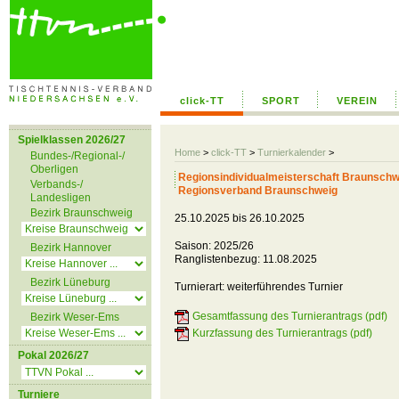
click-TT
SPORT
VEREIN
Spielklassen 2026/27
Home
>
click-TT
>
Turnierkalender
>
Bundes-/Regional-/
Oberligen
Regionsindividualmeisterschaft Braunschw
Verbands-/
Regionsverband Braunschweig
Landesligen
Bezirk Braunschweig
25.10.2025 bis 26.10.2025
Saison: 2025/26
Bezirk Hannover
Ranglistenbezug: 11.08.2025
Bezirk Lüneburg
Turnierart: weiterführendes Turnier
Gesamtfassung des Turnierantrags (pdf)
Bezirk Weser-Ems
Kurzfassung des Turnierantrags (pdf)
Pokal 2026/27
Turniere