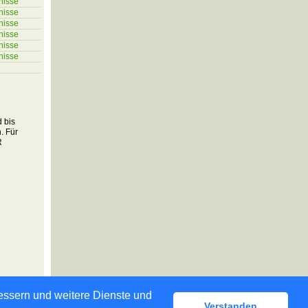
nisse
nisse
nisse
nisse
nisse
nisse
 bis
. Für
R
bessern und weitere Dienste und
Verstanden