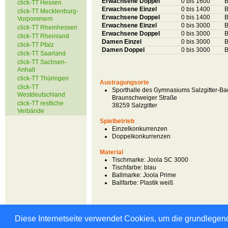
Erwachsene Doppel
0 bis 1600
B
click-TT Hessen
Erwachsene Einzel
0 bis 1400
B
click-TT Mecklenburg-
Erwachsene Doppel
0 bis 1400
B
Vorpommern
Erwachsene Einzel
0 bis 3000
B
click-TT Rheinhessen
Erwachsene Doppel
0 bis 3000
B
click-TT Rheinland
Damen Einzel
0 bis 3000
B
click-TT Pfalz
Damen Doppel
0 bis 3000
B
click-TT Saarland
click-TT Sachsen-
Anhalt
click-TT Thüringen
Austragungsorte
click-TT
Sporthalle des Gymnasiums Salzgitter-Ba
Westdeutschland
Braunschweiger Straße
click-TT restliche
38259 Salzgitter
Verbände
Spielbetrieb
Einzelkonkurrenzen
Doppelkonkurrenzen
Material
Tischmarke:
Joola SC 3000
Tischfarbe:
blau
Ballmarke:
Joola Prime
Ballfarbe:
Plastik weiß
Diese Internetseite verwendet Cookies, um die grundlegend