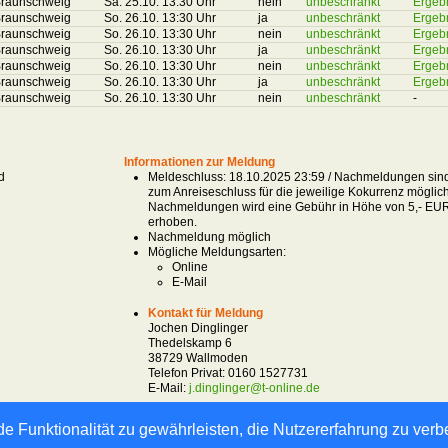
raunschweig
Sa. 25.10. 13:30 Uhr
nein
unbeschränkt
Ergeb
raunschweig
So. 26.10. 13:30 Uhr
ja
unbeschränkt
Ergeb
raunschweig
So. 26.10. 13:30 Uhr
nein
unbeschränkt
Ergeb
raunschweig
So. 26.10. 13:30 Uhr
ja
unbeschränkt
Ergeb
raunschweig
So. 26.10. 13:30 Uhr
nein
unbeschränkt
Ergeb
raunschweig
So. 26.10. 13:30 Uhr
ja
unbeschränkt
Ergeb
raunschweig
So. 26.10. 13:30 Uhr
nein
unbeschränkt
-
Informationen zur Meldung
d
Meldeschluss: 18.10.2025 23:59 / Nachmeldungen sind
zum Anreiseschluss für die jeweilige Kokurrenz möglich
Nachmeldungen wird eine Gebühr in Höhe von 5,- EU
erhoben.
Nachmeldung möglich
Mögliche Meldungsarten:
Online
E-Mail
Kontakt für Meldung
Jochen Dinglinger
Thedelskamp 6
38729 Wallmoden
Telefon Privat:
0160 1527731
E-Mail:
j.dinglinger@t-online.de
e Funktionalität zu gewährleisten, die Nutzererfahrung zu ver