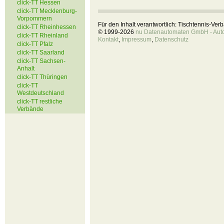
click-TT Hessen
click-TT Mecklenburg-
Vorpommern
Für den Inhalt verantwortlich: Tischtennis-Ve
click-TT Rheinhessen
© 1999-2026
nu Datenautomaten GmbH - Autom
click-TT Rheinland
Kontakt
,
Impressum
,
Datenschutz
click-TT Pfalz
click-TT Saarland
click-TT Sachsen-
Anhalt
click-TT Thüringen
click-TT
Westdeutschland
click-TT restliche
Verbände