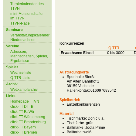
Turnierkalender des
TTVN
mini-Meisterschaften
im TTVN
TTVN-Race
Seminare
Veranstaltungskalender
Niedersachsen
Konkurrenzen
Vereine
Q-TTR
Adressen,
Erwachsene Einzel
0 bis 3000
D
Mannschaften, Spieler,
Ergebnisse
Spieler
Austragungsorte
Wechselliste
Sporthalle Sierße
Q-TTR-Liste
Am Alten Bahnhof 1
Archiv
38159 Vechelde
Wettkampfarchiv
Hallenkontakt 016097683542
Links
Spielbetrieb
Homepage TTVN
Einzelkonkurrenzen
click-TT DTTB
click-TT BaWü
Material
click-TT Württemberg
Tischmarke:
Donic u.a.
click-TT Brandenburg
Tischfarbe:
grün
click-TT Bayern
Ballmarke:
Joola Prime
Ballfarbe:
weiß
click-TT Bremen