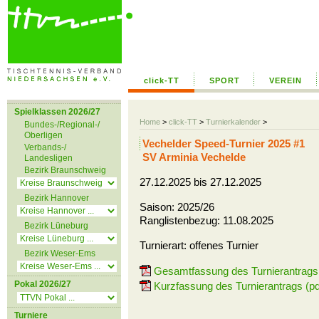
click-TT
SPORT
VEREIN
Spielklassen 2026/27
Home
>
click-TT
>
Turnierkalender
>
Bundes-/Regional-/
Oberligen
Vechelder Speed-Turnier 2025 #1
Verbands-/
SV Arminia Vechelde
Landesligen
Bezirk Braunschweig
27.12.2025 bis 27.12.2025
Bezirk Hannover
Saison: 2025/26
Ranglistenbezug: 11.08.2025
Bezirk Lüneburg
Turnierart: offenes Turnier
Bezirk Weser-Ems
Gesamtfassung des Turnierantrags 
Pokal 2026/27
Kurzfassung des Turnierantrags (pd
Turniere