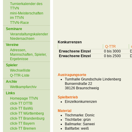
Turnierkalender des
TTVN
mini-Meisterschaften
im TTVN
TTVN-Race
Seminare
Veranstaltungskalender
Niedersachsen
Konkurrenzen
Vereine
Q-TTR
Adressen,
Erwachsene Einzel
0 bis 3000
D
Mannschaften, Spieler,
Erwachsene Einzel
0 bis 2500
D
Ergebnisse
Spieler
Wechselliste
Austragungsorte
Q-TTR-Liste
Turnhalle Grundschule Lindenberg
Archiv
Bunsenstraße 22
Wettkampfarchiv
38126 Braunschweig
Links
Spielbetrieb
Homepage TTVN
Einzelkonkurrenzen
click-TT DTTB
click-TT BaWü
Material
click-TT Württemberg
Tischmarke:
Donic
click-TT Brandenburg
Tischfarbe:
grün
click-TT Bayern
Ballmarke:
Sanwei
click-TT Bremen
Ballfarbe:
weiß