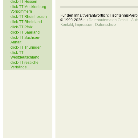
click-TT Hessen
click-TT Mecklenburg-
Vorpommern
Für den Inhalt verantwortlich: Tischtennis-Ve
click-TT Rheinhessen
© 1999-2026
nu Datenautomaten GmbH - Autom
click-TT Rheinland
Kontakt
,
Impressum
,
Datenschutz
click-TT Pfalz
click-TT Saarland
click-TT Sachsen-
Anhalt
click-TT Thüringen
click-TT
Westdeutschland
click-TT restliche
Verbände