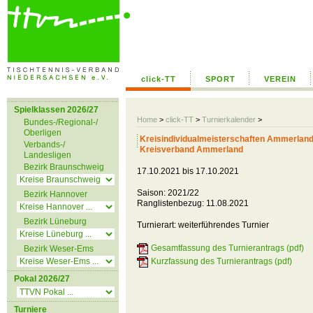
click-TT
SPORT
VEREIN
Spielklassen 2026/27
Home
>
click-TT
>
Turnierkalender
>
Bundes-/Regional-/
Oberligen
Kreisindividualmeisterschaften Ammerlan
Verbands-/
Kreisverband Ammerland
Landesligen
Bezirk Braunschweig
17.10.2021 bis 17.10.2021
Saison: 2021/22
Bezirk Hannover
Ranglistenbezug: 11.08.2021
Bezirk Lüneburg
Turnierart: weiterführendes Turnier
Gesamtfassung des Turnierantrags (pdf)
Bezirk Weser-Ems
Kurzfassung des Turnierantrags (pdf)
Pokal 2026/27
Turniere