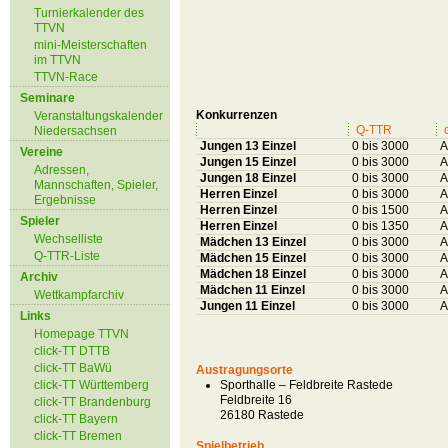
Turnierkalender des
TTVN
mini-Meisterschaften
im TTVN
TTVN-Race
Seminare
Konkurrenzen
Veranstaltungskalender
Q-TTR
Niedersachsen
Jungen 13 Einzel
0 bis 3000
A
Vereine
Jungen 15 Einzel
0 bis 3000
A
Adressen,
Jungen 18 Einzel
0 bis 3000
A
Mannschaften, Spieler,
Herren Einzel
0 bis 3000
A
Ergebnisse
Herren Einzel
0 bis 1500
A
Spieler
Herren Einzel
0 bis 1350
A
Wechselliste
Mädchen 13 Einzel
0 bis 3000
A
Q-TTR-Liste
Mädchen 15 Einzel
0 bis 3000
A
Mädchen 18 Einzel
0 bis 3000
A
Archiv
Mädchen 11 Einzel
0 bis 3000
A
Wettkampfarchiv
Jungen 11 Einzel
0 bis 3000
A
Links
Homepage TTVN
click-TT DTTB
click-TT BaWü
Austragungsorte
click-TT Württemberg
Sporthalle – Feldbreite Rastede
Feldbreite 16
click-TT Brandenburg
26180 Rastede
click-TT Bayern
click-TT Bremen
Spielbetrieb