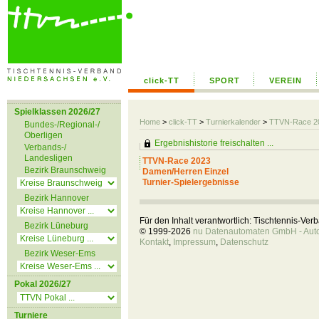
click-TT
SPORT
VEREIN
Spielklassen 2026/27
Home
>
click-TT
>
Turnierkalender
>
TTVN-Race 2
Bundes-/Regional-/
Oberligen
Ergebnishistorie freischalten ...
Verbands-/
Landesligen
TTVN-Race 2023
Bezirk Braunschweig
Damen/Herren Einzel
Turnier-Spielergebnisse
Bezirk Hannover
Für den Inhalt verantwortlich: Tischtennis-Ve
Bezirk Lüneburg
© 1999-2026
nu Datenautomaten GmbH - Autom
Kontakt
,
Impressum
,
Datenschutz
Bezirk Weser-Ems
Pokal 2026/27
Turniere