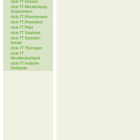
click-TT Hessen
click-TT Mecklenburg-
Vorpommern
click-TT Rheinhessen
click-TT Rheinland
click-TT Pfalz
click-TT Saarland
click-TT Sachsen-
Anhalt
click-TT Thüringen
click-TT
Westdeutschland
click-TT restliche
Verbände