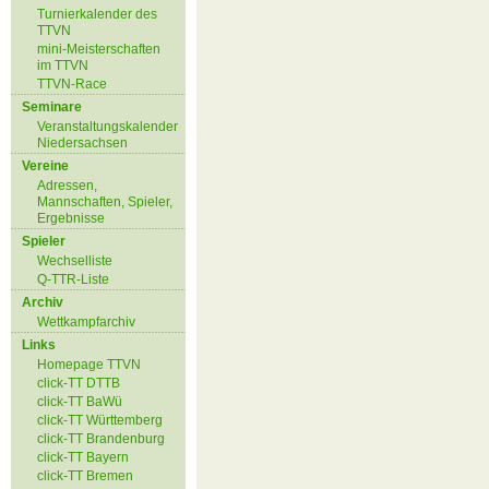
Turnierkalender des
TTVN
mini-Meisterschaften
im TTVN
TTVN-Race
Seminare
Veranstaltungskalender
Niedersachsen
Vereine
Adressen,
Mannschaften, Spieler,
Ergebnisse
Spieler
Wechselliste
Q-TTR-Liste
Archiv
Wettkampfarchiv
Links
Homepage TTVN
click-TT DTTB
click-TT BaWü
click-TT Württemberg
click-TT Brandenburg
click-TT Bayern
click-TT Bremen