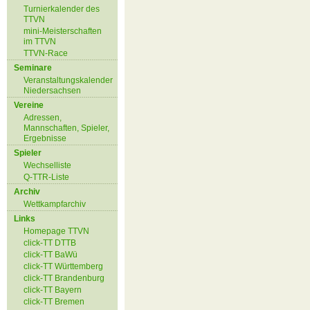
Turnierkalender des
TTVN
mini-Meisterschaften
im TTVN
TTVN-Race
Seminare
Veranstaltungskalender
Niedersachsen
Vereine
Adressen,
Mannschaften, Spieler,
Ergebnisse
Spieler
Wechselliste
Q-TTR-Liste
Archiv
Wettkampfarchiv
Links
Homepage TTVN
click-TT DTTB
click-TT BaWü
click-TT Württemberg
click-TT Brandenburg
click-TT Bayern
click-TT Bremen