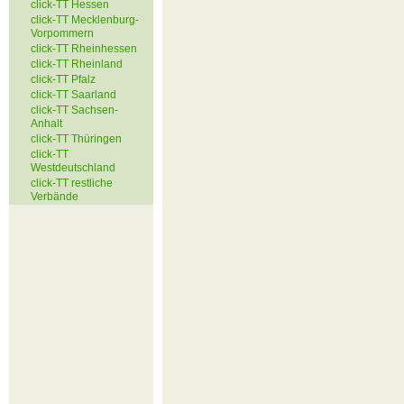
click-TT Hessen
click-TT Mecklenburg-
Vorpommern
click-TT Rheinhessen
click-TT Rheinland
click-TT Pfalz
click-TT Saarland
click-TT Sachsen-
Anhalt
click-TT Thüringen
click-TT
Westdeutschland
click-TT restliche
Verbände