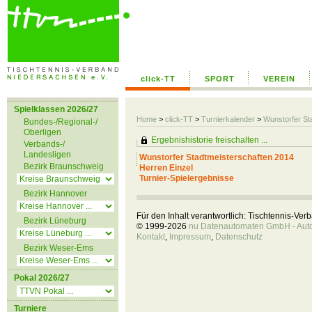
click-TT
SPORT
VEREIN
Spielklassen 2026/27
Home
>
click-TT
>
Turnierkalender
>
Wunstorfer St
Bundes-/Regional-/
Oberligen
Ergebnishistorie freischalten ...
Verbands-/
Landesligen
Wunstorfer Stadtmeisterschaften 2014
Bezirk Braunschweig
Herren Einzel
Turnier-Spielergebnisse
Bezirk Hannover
Für den Inhalt verantwortlich: Tischtennis-Ve
Bezirk Lüneburg
© 1999-2026
nu Datenautomaten GmbH - Autom
Kontakt
,
Impressum
,
Datenschutz
Bezirk Weser-Ems
Pokal 2026/27
Turniere