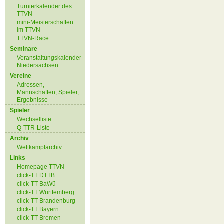
Turnierkalender des
TTVN
mini-Meisterschaften
im TTVN
TTVN-Race
Seminare
Veranstaltungskalender
Niedersachsen
Vereine
Adressen,
Mannschaften, Spieler,
Ergebnisse
Spieler
Wechselliste
Q-TTR-Liste
Archiv
Wettkampfarchiv
Links
Homepage TTVN
click-TT DTTB
click-TT BaWü
click-TT Württemberg
click-TT Brandenburg
click-TT Bayern
click-TT Bremen