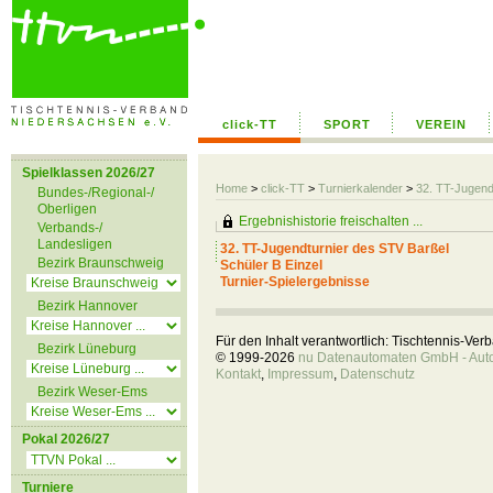
click-TT
SPORT
VEREIN
Spielklassen 2026/27
Home
>
click-TT
>
Turnierkalender
>
32. TT-Jugend
Bundes-/Regional-/
Oberligen
Ergebnishistorie freischalten ...
Verbands-/
Landesligen
32. TT-Jugendturnier des STV Barßel
Bezirk Braunschweig
Schüler B Einzel
Turnier-Spielergebnisse
Bezirk Hannover
Für den Inhalt verantwortlich: Tischtennis-Ve
Bezirk Lüneburg
© 1999-2026
nu Datenautomaten GmbH - Autom
Kontakt
,
Impressum
,
Datenschutz
Bezirk Weser-Ems
Pokal 2026/27
Turniere