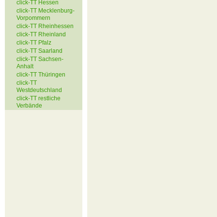
click-TT Hessen
click-TT Mecklenburg-
Vorpommern
click-TT Rheinhessen
click-TT Rheinland
click-TT Pfalz
click-TT Saarland
click-TT Sachsen-
Anhalt
click-TT Thüringen
click-TT
Westdeutschland
click-TT restliche
Verbände