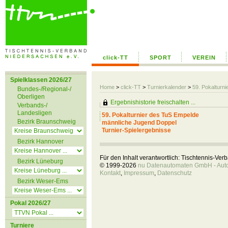
click-TT
SPORT
VEREIN
Spielklassen 2026/27
Home
>
click-TT
>
Turnierkalender
>
59. Pokalturn
Bundes-/Regional-/
Oberligen
Ergebnishistorie freischalten ...
Verbands-/
Landesligen
59. Pokalturnier des TuS Empelde
Bezirk Braunschweig
männliche Jugend Doppel
Turnier-Spielergebnisse
Bezirk Hannover
Für den Inhalt verantwortlich: Tischtennis-Ve
Bezirk Lüneburg
© 1999-2026
nu Datenautomaten GmbH - Autom
Kontakt
,
Impressum
,
Datenschutz
Bezirk Weser-Ems
Pokal 2026/27
Turniere