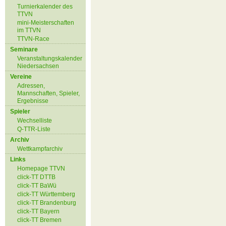
Turnierkalender des
TTVN
mini-Meisterschaften
im TTVN
TTVN-Race
Seminare
Veranstaltungskalender
Niedersachsen
Vereine
Adressen,
Mannschaften, Spieler,
Ergebnisse
Spieler
Wechselliste
Q-TTR-Liste
Archiv
Wettkampfarchiv
Links
Homepage TTVN
click-TT DTTB
click-TT BaWü
click-TT Württemberg
click-TT Brandenburg
click-TT Bayern
click-TT Bremen