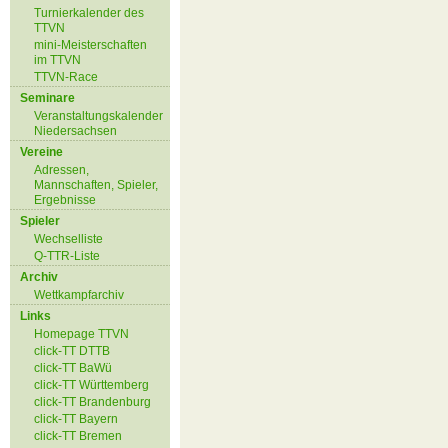
Turnierkalender des
TTVN
mini-Meisterschaften
im TTVN
TTVN-Race
Seminare
Veranstaltungskalender
Niedersachsen
Vereine
Adressen,
Mannschaften, Spieler,
Ergebnisse
Spieler
Wechselliste
Q-TTR-Liste
Archiv
Wettkampfarchiv
Links
Homepage TTVN
click-TT DTTB
click-TT BaWü
click-TT Württemberg
click-TT Brandenburg
click-TT Bayern
click-TT Bremen