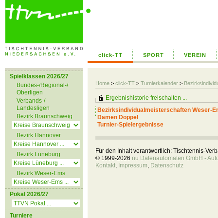
click-TT
SPORT
VEREIN
Spielklassen 2026/27
Home
>
click-TT
>
Turnierkalender
>
Bezirksindiv
Bundes-/Regional-/
Oberligen
Ergebnishistorie freischalten ...
Verbands-/
Landesligen
Bezirksindividualmeisterschaften Weser-
Bezirk Braunschweig
Damen Doppel
Turnier-Spielergebnisse
Bezirk Hannover
Für den Inhalt verantwortlich: Tischtennis-Ve
Bezirk Lüneburg
© 1999-2026
nu Datenautomaten GmbH - Autom
Kontakt
,
Impressum
,
Datenschutz
Bezirk Weser-Ems
Pokal 2026/27
Turniere