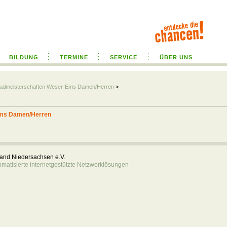
BILDUNG
TERMINE
SERVICE
ÜBER UNS
idualmeisterschaften Weser-Ems Damen/Herren
>
Ems Damen/Herren
rband Niedersachsen e.V.
atisierte internetgestützte Netzwerklösungen