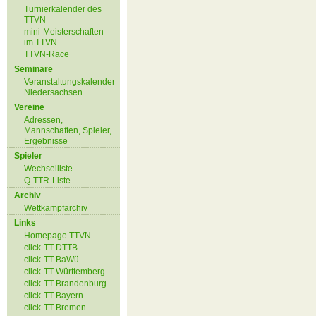
Turnierkalender des
TTVN
mini-Meisterschaften
im TTVN
TTVN-Race
Seminare
Veranstaltungskalender
Niedersachsen
Vereine
Adressen,
Mannschaften, Spieler,
Ergebnisse
Spieler
Wechselliste
Q-TTR-Liste
Archiv
Wettkampfarchiv
Links
Homepage TTVN
click-TT DTTB
click-TT BaWü
click-TT Württemberg
click-TT Brandenburg
click-TT Bayern
click-TT Bremen