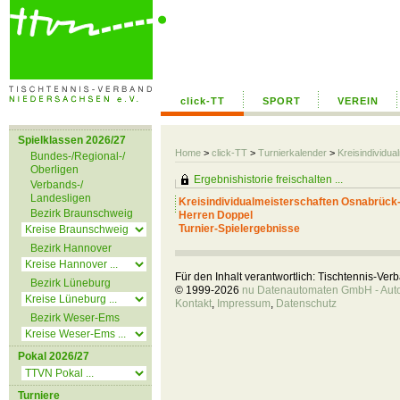
click-TT
SPORT
VEREIN
Spielklassen 2026/27
Home
>
click-TT
>
Turnierkalender
>
Kreisindividu
Bundes-/Regional-/
Oberligen
Ergebnishistorie freischalten ...
Verbands-/
Landesligen
Kreisindividualmeisterschaften Osnabrück
Bezirk Braunschweig
Herren Doppel
Turnier-Spielergebnisse
Bezirk Hannover
Für den Inhalt verantwortlich: Tischtennis-Ve
Bezirk Lüneburg
© 1999-2026
nu Datenautomaten GmbH - Autom
Kontakt
,
Impressum
,
Datenschutz
Bezirk Weser-Ems
Pokal 2026/27
Turniere