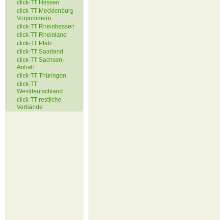
click-TT Hessen
click-TT Mecklenburg-
Vorpommern
click-TT Rheinhessen
click-TT Rheinland
click-TT Pfalz
click-TT Saarland
click-TT Sachsen-
Anhalt
click-TT Thüringen
click-TT
Westdeutschland
click-TT restliche
Verbände