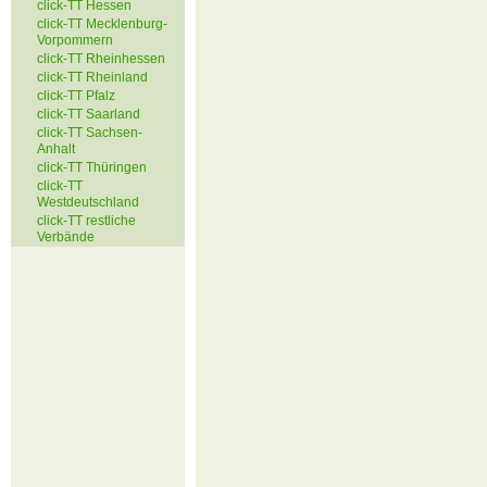
click-TT Hessen
click-TT Mecklenburg-
Vorpommern
click-TT Rheinhessen
click-TT Rheinland
click-TT Pfalz
click-TT Saarland
click-TT Sachsen-
Anhalt
click-TT Thüringen
click-TT
Westdeutschland
click-TT restliche
Verbände