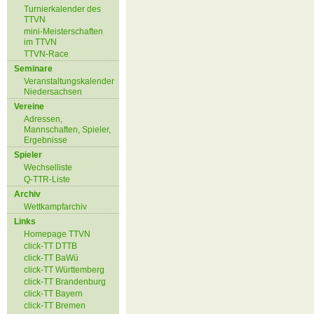
Turnierkalender des
TTVN
mini-Meisterschaften
im TTVN
TTVN-Race
Seminare
Veranstaltungskalender
Niedersachsen
Vereine
Adressen,
Mannschaften, Spieler,
Ergebnisse
Spieler
Wechselliste
Q-TTR-Liste
Archiv
Wettkampfarchiv
Links
Homepage TTVN
click-TT DTTB
click-TT BaWü
click-TT Württemberg
click-TT Brandenburg
click-TT Bayern
click-TT Bremen