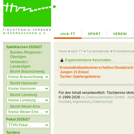
click-TT
SPORT
VEREIN
Spielklassen 2026/27
Home
>
click-TT
>
Turnierkalender
>
Kreisindividu
Bundes-/Regional-/
Oberligen
Ergebnishistorie freischalten ...
Verbands-/
Landesligen
Kreisindividualmeisterschaften Osnabrück
Bezirk Braunschweig
Jungen 15 Einzel
Turnier-Spielergebnisse
Bezirk Hannover
Für den Inhalt verantwortlich: Tischtennis-Ve
Bezirk Lüneburg
© 1999-2026
nu Datenautomaten GmbH - Autom
Kontakt
,
Impressum
,
Datenschutz
Bezirk Weser-Ems
Pokal 2026/27
Turniere