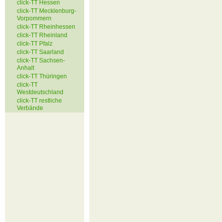
click-TT Hessen
click-TT Mecklenburg-
Vorpommern
click-TT Rheinhessen
click-TT Rheinland
click-TT Pfalz
click-TT Saarland
click-TT Sachsen-
Anhalt
click-TT Thüringen
click-TT
Westdeutschland
click-TT restliche
Verbände