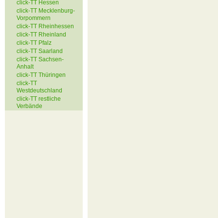
click-TT Hessen
click-TT Mecklenburg-
Vorpommern
click-TT Rheinhessen
click-TT Rheinland
click-TT Pfalz
click-TT Saarland
click-TT Sachsen-
Anhalt
click-TT Thüringen
click-TT
Westdeutschland
click-TT restliche
Verbände