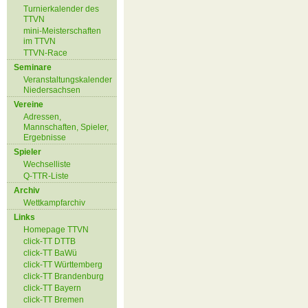
Turnierkalender des
TTVN
mini-Meisterschaften
im TTVN
TTVN-Race
Seminare
Veranstaltungskalender
Niedersachsen
Vereine
Adressen,
Mannschaften, Spieler,
Ergebnisse
Spieler
Wechselliste
Q-TTR-Liste
Archiv
Wettkampfarchiv
Links
Homepage TTVN
click-TT DTTB
click-TT BaWü
click-TT Württemberg
click-TT Brandenburg
click-TT Bayern
click-TT Bremen