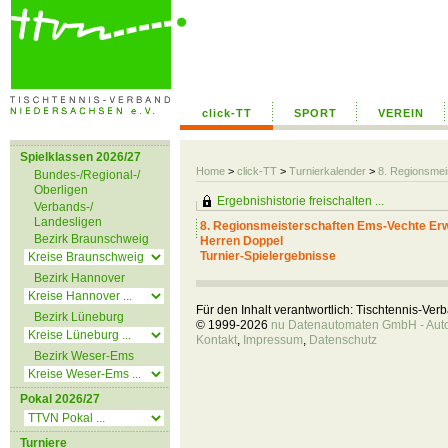
click-TT
SPORT
VEREIN
Spielklassen 2026/27
Home
>
click-TT
>
Turnierkalender
>
8. Regionsme
Bundes-/Regional-/
Oberligen
Ergebnishistorie freischalten ...
Verbands-/
Landesligen
8. Regionsmeisterschaften Ems-Vechte E
Bezirk Braunschweig
Herren Doppel
Turnier-Spielergebnisse
Bezirk Hannover
Für den Inhalt verantwortlich: Tischtennis-Ve
Bezirk Lüneburg
© 1999-2026
nu Datenautomaten GmbH - Autom
Kontakt
,
Impressum
,
Datenschutz
Bezirk Weser-Ems
Pokal 2026/27
Turniere