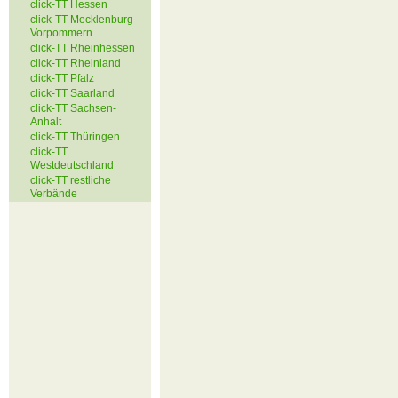
click-TT Hessen
click-TT Mecklenburg-
Vorpommern
click-TT Rheinhessen
click-TT Rheinland
click-TT Pfalz
click-TT Saarland
click-TT Sachsen-
Anhalt
click-TT Thüringen
click-TT
Westdeutschland
click-TT restliche
Verbände