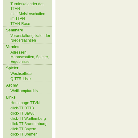
Turnierkalender des
TTVN
mini-Meisterschaften
im TTVN
TTVN-Race
Seminare
Veranstaltungskalender
Niedersachsen
Vereine
Adressen,
Mannschaften, Spieler,
Ergebnisse
Spieler
Wechselliste
Q-TTR-Liste
Archiv
Wettkampfarchiv
Links
Homepage TTVN
click-TT DTTB
click-TT BaWü
click-TT Württemberg
click-TT Brandenburg
click-TT Bayern
click-TT Bremen