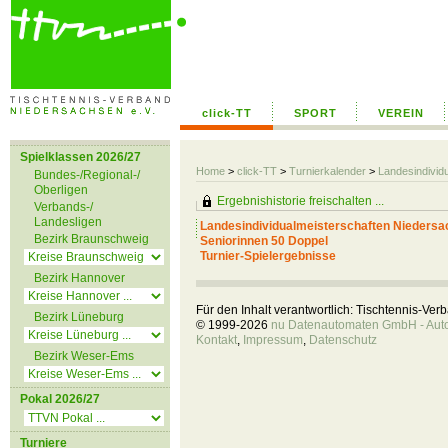
click-TT
SPORT
VEREIN
Spielklassen 2026/27
Home
>
click-TT
>
Turnierkalender
>
Landesindivid
Bundes-/Regional-/
Oberligen
Ergebnishistorie freischalten ...
Verbands-/
Landesligen
Landesindividualmeisterschaften Niedersa
Bezirk Braunschweig
Seniorinnen 50 Doppel
Turnier-Spielergebnisse
Bezirk Hannover
Für den Inhalt verantwortlich: Tischtennis-Ve
Bezirk Lüneburg
© 1999-2026
nu Datenautomaten GmbH - Autom
Kontakt
,
Impressum
,
Datenschutz
Bezirk Weser-Ems
Pokal 2026/27
Turniere