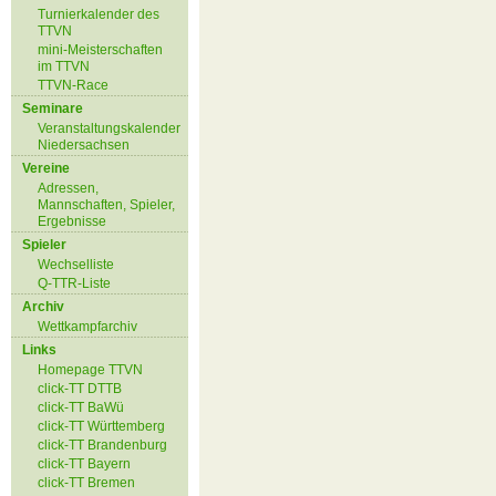
Turnierkalender des
TTVN
mini-Meisterschaften
im TTVN
TTVN-Race
Seminare
Veranstaltungskalender
Niedersachsen
Vereine
Adressen,
Mannschaften, Spieler,
Ergebnisse
Spieler
Wechselliste
Q-TTR-Liste
Archiv
Wettkampfarchiv
Links
Homepage TTVN
click-TT DTTB
click-TT BaWü
click-TT Württemberg
click-TT Brandenburg
click-TT Bayern
click-TT Bremen