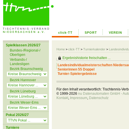
click-TT
SPORT
VEREIN
Spielklassen 2026/27
Home
>
click-TT
>
Turnierkalender
>
Landesindivid
Bundes-/Regional-/
Oberligen
Ergebnishistorie freischalten ...
Verbands-/
Landesligen
Landesindividualmeisterschaften Niedersa
Bezirk Braunschweig
Seniorinnen 55 Doppel
Turnier-Spielergebnisse
Bezirk Hannover
Für den Inhalt verantwortlich: Tischtennis-Ve
Bezirk Lüneburg
© 1999-2026
nu Datenautomaten GmbH - Autom
Kontakt
,
Impressum
,
Datenschutz
Bezirk Weser-Ems
Pokal 2026/27
Turniere