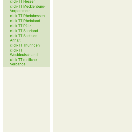
click-TT Hessen
click-TT Mecklenburg-
Vorpommern
click-TT Rheinhessen
click-TT Rheinland
click-TT Pfalz
click-TT Saarland
click-TT Sachsen-
Anhalt
click-TT Thüringen
click-TT
Westdeutschland
click-TT restliche
Verbände