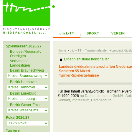
click-TT
SPORT
VEREIN
Spielklassen 2026/27
Home
>
click-TT
>
Turnierkalender
>
Landesindivid
Bundes-/Regional-/
Oberligen
Ergebnishistorie freischalten ...
Verbands-/
Landesligen
Landesindividualmeisterschaften Niedersa
Bezirk Braunschweig
Senioren 55 Mixed
Turnier-Spielergebnisse
Bezirk Hannover
Für den Inhalt verantwortlich: Tischtennis-Ve
Bezirk Lüneburg
© 1999-2026
nu Datenautomaten GmbH - Autom
Kontakt
,
Impressum
,
Datenschutz
Bezirk Weser-Ems
Pokal 2026/27
Turniere