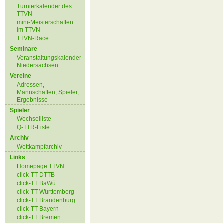
Turnierkalender des
TTVN
mini-Meisterschaften
im TTVN
TTVN-Race
Seminare
Veranstaltungskalender
Niedersachsen
Vereine
Adressen,
Mannschaften, Spieler,
Ergebnisse
Spieler
Wechselliste
Q-TTR-Liste
Archiv
Wettkampfarchiv
Links
Homepage TTVN
click-TT DTTB
click-TT BaWü
click-TT Württemberg
click-TT Brandenburg
click-TT Bayern
click-TT Bremen