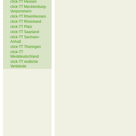
click-TT Hessen
click-TT Mecklenburg-
Vorpommern
click-TT Rheinhessen
click-TT Rheinland
click-TT Pfalz
click-TT Saarland
click-TT Sachsen-
Anhalt
click-TT Thüringen
click-TT
Westdeutschland
click-TT restliche
Verbände