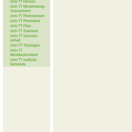
click-TT Hessen
click-TT Mecklenburg-
Vorpommern
click-TT Rheinhessen
click-TT Rheinland
click-TT Pfalz
click-TT Saarland
click-TT Sachsen-
Anhalt
click-TT Thüringen
click-TT
Westdeutschland
click-TT restliche
Verbände