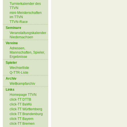
Turnierkalender des
TTVN
mini-Meisterschaften
im TTVN
TTVN-Race
Seminare
Veranstaltungskalender
Niedersachsen
Vereine
Adressen,
Mannschaften, Spieler,
Ergebnisse
Spieler
Wechselliste
Q-TTR-Liste
Archiv
Wettkampfarchiv
Links
Homepage TTVN
click-TT DTTB
click-TT BaWü
click-TT Württemberg
click-TT Brandenburg
click-TT Bayern
click-TT Bremen