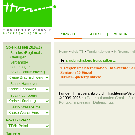
click-TT
SPORT
VEREIN
Spielklassen 2026/27
Home
>
click-TT
>
Turnierkalender
>
9. Regionsmei
Bundes-/Regional-/
Oberligen
Ergebnishistorie freischalten ...
Verbands-/
Landesligen
9. Regionsmeisterschaften Ems-Vechte Se
Bezirk Braunschweig
Senioren 40 Einzel
Turnier-Spielergebnisse
Bezirk Hannover
Für den Inhalt verantwortlich: Tischtennis-Ve
Bezirk Lüneburg
© 1999-2026
nu Datenautomaten GmbH - Autom
Kontakt
,
Impressum
,
Datenschutz
Bezirk Weser-Ems
Pokal 2026/27
Turniere