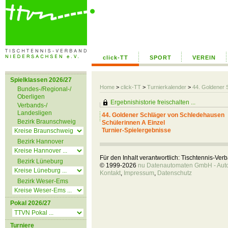
click-TT
SPORT
VEREIN
Spielklassen 2026/27
Home
>
click-TT
>
Turnierkalender
>
44. Goldener 
Bundes-/Regional-/
Oberligen
Ergebnishistorie freischalten ...
Verbands-/
Landesligen
44. Goldener Schläger von Schledehausen
Bezirk Braunschweig
Schülerinnen A Einzel
Turnier-Spielergebnisse
Bezirk Hannover
Für den Inhalt verantwortlich: Tischtennis-Ve
Bezirk Lüneburg
© 1999-2026
nu Datenautomaten GmbH - Autom
Kontakt
,
Impressum
,
Datenschutz
Bezirk Weser-Ems
Pokal 2026/27
Turniere