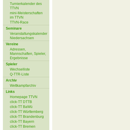
Turnierkalender des
TTVN
mini-Meisterschaften
im TTVN
TTVN-Race
Seminare
Veranstaltungskalender
Niedersachsen
Vereine
Adressen,
Mannschaften, Spieler,
Ergebnisse
Spieler
Wechselliste
Q-TTR-Liste
Archiv
Wettkampfarchiv
Links
Homepage TTVN
click-TT DTTB
click-TT BaWü
click-TT Württemberg
click-TT Brandenburg
click-TT Bayern
click-TT Bremen