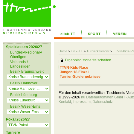
click-TT
SPORT
VEREIN
Spielklassen 2026/27
Home
>
click-TT
>
Turnierkalender
>
TTVN-Kids-R
Bundes-/Regional-/
Oberligen
Ergebnishistorie freischalten ...
Verbands-/
Landesligen
TTVN-Kids-Race
Bezirk Braunschweig
Jungen 18 Einzel
Turnier-Spielergebnisse
Bezirk Hannover
Für den Inhalt verantwortlich: Tischtennis-Ve
Bezirk Lüneburg
© 1999-2026
nu Datenautomaten GmbH - Autom
Kontakt
,
Impressum
,
Datenschutz
Bezirk Weser-Ems
Pokal 2026/27
Turniere