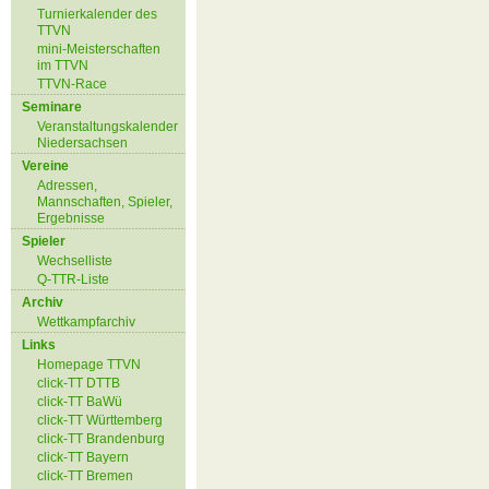
Turnierkalender des
TTVN
mini-Meisterschaften
im TTVN
TTVN-Race
Seminare
Veranstaltungskalender
Niedersachsen
Vereine
Adressen,
Mannschaften, Spieler,
Ergebnisse
Spieler
Wechselliste
Q-TTR-Liste
Archiv
Wettkampfarchiv
Links
Homepage TTVN
click-TT DTTB
click-TT BaWü
click-TT Württemberg
click-TT Brandenburg
click-TT Bayern
click-TT Bremen