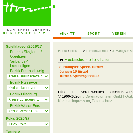
click-TT
SPORT
VEREIN
Spielklassen 2026/27
Home
>
click-TT
>
Turnierkalender
>
8. Hänigser S
Bundes-/Regional-/
Oberligen
Ergebnishistorie freischalten ...
Verbands-/
Landesligen
8. Hänigser Speed-Turnier
Bezirk Braunschweig
Jungen 19 Einzel
Turnier-Spielergebnisse
Bezirk Hannover
Für den Inhalt verantwortlich: Tischtennis-Ve
Bezirk Lüneburg
© 1999-2026
nu Datenautomaten GmbH - Autom
Kontakt
,
Impressum
,
Datenschutz
Bezirk Weser-Ems
Pokal 2026/27
Turniere