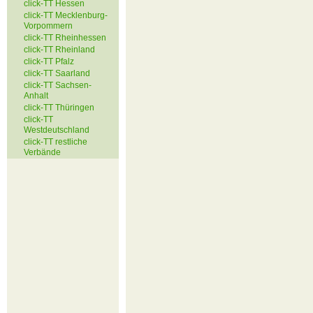
click-TT Hessen
click-TT Mecklenburg-
Vorpommern
click-TT Rheinhessen
click-TT Rheinland
click-TT Pfalz
click-TT Saarland
click-TT Sachsen-
Anhalt
click-TT Thüringen
click-TT
Westdeutschland
click-TT restliche
Verbände