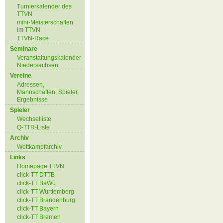
Turnierkalender des
TTVN
mini-Meisterschaften
im TTVN
TTVN-Race
Seminare
Veranstaltungskalender
Niedersachsen
Vereine
Adressen,
Mannschaften, Spieler,
Ergebnisse
Spieler
Wechselliste
Q-TTR-Liste
Archiv
Wettkampfarchiv
Links
Homepage TTVN
click-TT DTTB
click-TT BaWü
click-TT Württemberg
click-TT Brandenburg
click-TT Bayern
click-TT Bremen