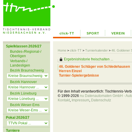
click-TT
SPORT
VEREIN
Spielklassen 2026/27
Home
>
click-TT
>
Turnierkalender
>
46. Goldener 
Bundes-/Regional-/
Oberligen
Ergebnishistorie freischalten ...
Verbands-/
Landesligen
46. Goldener Schläger von Schledehausen
Bezirk Braunschweig
Herren Einzel
Turnier-Spielergebnisse
Bezirk Hannover
Für den Inhalt verantwortlich: Tischtennis-Ve
Bezirk Lüneburg
© 1999-2026
nu Datenautomaten GmbH - Autom
Kontakt
,
Impressum
,
Datenschutz
Bezirk Weser-Ems
Pokal 2026/27
Turniere