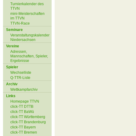
Turnierkalender des
TTVN
mini-Meisterschaften
im TTVN
TTVN-Race
Seminare
Veranstaltungskalender
Niedersachsen
Vereine
Adressen,
Mannschaften, Spieler,
Ergebnisse
Spieler
Wechselliste
Q-TTR-Liste
Archiv
Wettkampfarchiv
Links
Homepage TTVN
click-TT DTTB
click-TT BaWü
click-TT Württemberg
click-TT Brandenburg
click-TT Bayern
click-TT Bremen