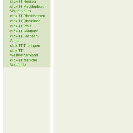
click-TT Hessen
click-TT Mecklenburg-
Vorpommern
click-TT Rheinhessen
click-TT Rheinland
click-TT Pfalz
click-TT Saarland
click-TT Sachsen-
Anhalt
click-TT Thüringen
click-TT
Westdeutschland
click-TT restliche
Verbände