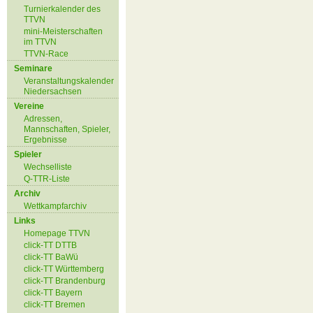
Turnierkalender des
TTVN
mini-Meisterschaften
im TTVN
TTVN-Race
Seminare
Veranstaltungskalender
Niedersachsen
Vereine
Adressen,
Mannschaften, Spieler,
Ergebnisse
Spieler
Wechselliste
Q-TTR-Liste
Archiv
Wettkampfarchiv
Links
Homepage TTVN
click-TT DTTB
click-TT BaWü
click-TT Württemberg
click-TT Brandenburg
click-TT Bayern
click-TT Bremen