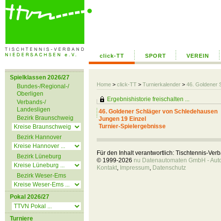
click-TT
SPORT
VEREIN
Spielklassen 2026/27
Home
>
click-TT
>
Turnierkalender
>
46. Goldener 
Bundes-/Regional-/
Oberligen
Ergebnishistorie freischalten ...
Verbands-/
Landesligen
46. Goldener Schläger von Schledehausen
Bezirk Braunschweig
Jungen 19 Einzel
Turnier-Spielergebnisse
Bezirk Hannover
Für den Inhalt verantwortlich: Tischtennis-Ve
Bezirk Lüneburg
© 1999-2026
nu Datenautomaten GmbH - Autom
Kontakt
,
Impressum
,
Datenschutz
Bezirk Weser-Ems
Pokal 2026/27
Turniere