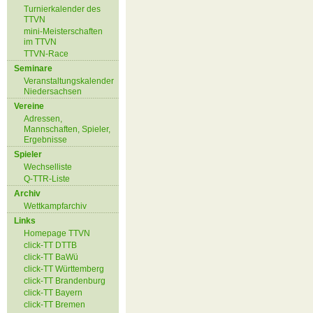
Turnierkalender des
TTVN
mini-Meisterschaften
im TTVN
TTVN-Race
Seminare
Veranstaltungskalender
Niedersachsen
Vereine
Adressen,
Mannschaften, Spieler,
Ergebnisse
Spieler
Wechselliste
Q-TTR-Liste
Archiv
Wettkampfarchiv
Links
Homepage TTVN
click-TT DTTB
click-TT BaWü
click-TT Württemberg
click-TT Brandenburg
click-TT Bayern
click-TT Bremen