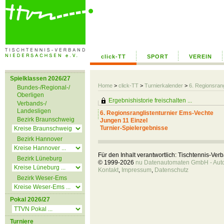
click-TT
SPORT
VEREIN
Spielklassen 2026/27
Home
>
click-TT
>
Turnierkalender
>
6. Regionsran
Bundes-/Regional-/
Oberligen
Ergebnishistorie freischalten ...
Verbands-/
Landesligen
6. Regionsranglistenturnier Ems-Vechte
Bezirk Braunschweig
Jungen 11 Einzel
Turnier-Spielergebnisse
Bezirk Hannover
Für den Inhalt verantwortlich: Tischtennis-Ve
Bezirk Lüneburg
© 1999-2026
nu Datenautomaten GmbH - Autom
Kontakt
,
Impressum
,
Datenschutz
Bezirk Weser-Ems
Pokal 2026/27
Turniere