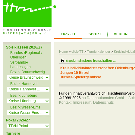
click-TT
SPORT
VEREIN
Spielklassen 2026/27
Home
>
click-TT
>
Turnierkalender
>
Kreisindividua
Bundes-/Regional-/
Oberligen
Ergebnishistorie freischalten ...
Verbands-/
Landesligen
Kreisindividualmeisterschaften Oldenburg-
Bezirk Braunschweig
Jungen 15 Einzel
Turnier-Spielergebnisse
Bezirk Hannover
Für den Inhalt verantwortlich: Tischtennis-Ve
Bezirk Lüneburg
© 1999-2026
nu Datenautomaten GmbH - Autom
Kontakt
,
Impressum
,
Datenschutz
Bezirk Weser-Ems
Pokal 2026/27
Turniere