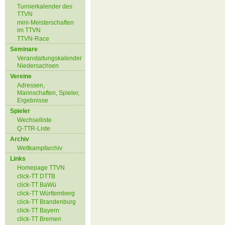
Turnierkalender des
TTVN
mini-Meisterschaften
im TTVN
TTVN-Race
Seminare
Veranstaltungskalender
Niedersachsen
Vereine
Adressen,
Mannschaften, Spieler,
Ergebnisse
Spieler
Wechselliste
Q-TTR-Liste
Archiv
Wettkampfarchiv
Links
Homepage TTVN
click-TT DTTB
click-TT BaWü
click-TT Württemberg
click-TT Brandenburg
click-TT Bayern
click-TT Bremen