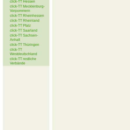
click-TT Hessen
click-TT Mecklenburg-
Vorpommern
click-TT Rheinhessen
click-TT Rheinland
click-TT Pfalz
click-TT Saarland
click-TT Sachsen-
Anhalt
click-TT Thüringen
click-TT
Westdeutschland
click-TT restliche
Verbände