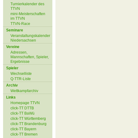
Turnierkalender des
TTVN
mini-Meisterschaften
im TTVN
TTVN-Race
Seminare
Veranstaltungskalender
Niedersachsen
Vereine
Adressen,
Mannschaften, Spieler,
Ergebnisse
Spieler
Wechselliste
Q-TTR-Liste
Archiv
Wettkampfarchiv
Links
Homepage TTVN
click-TT DTTB
click-TT BaWü
click-TT Württemberg
click-TT Brandenburg
click-TT Bayern
click-TT Bremen