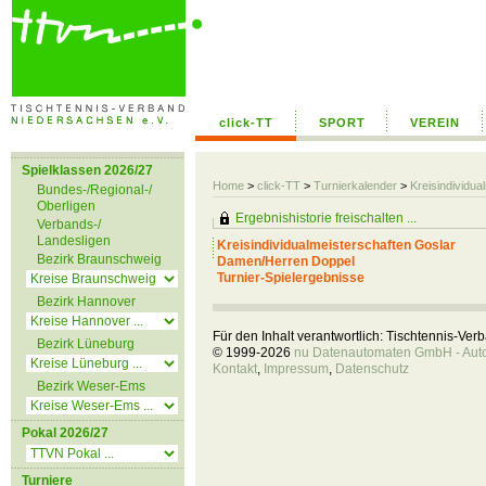
click-TT
SPORT
VEREIN
Spielklassen 2026/27
Home
>
click-TT
>
Turnierkalender
>
Kreisindividua
Bundes-/Regional-/
Oberligen
Ergebnishistorie freischalten ...
Verbands-/
Landesligen
Kreisindividualmeisterschaften Goslar
Bezirk Braunschweig
Damen/Herren Doppel
Turnier-Spielergebnisse
Bezirk Hannover
Für den Inhalt verantwortlich: Tischtennis-Ve
Bezirk Lüneburg
© 1999-2026
nu Datenautomaten GmbH - Autom
Kontakt
,
Impressum
,
Datenschutz
Bezirk Weser-Ems
Pokal 2026/27
Turniere