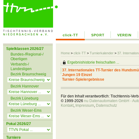
click-TT
SPORT
VEREIN
Spielklassen 2026/27
Home
>
click-TT
>
Turnierkalender
>
37. Internati
Bundes-/Regional-/
Oberligen
Ergebnishistorie freischalten ...
Verbands-/
Landesligen
37. Internationales TT-Turnier des Hundsmü
Bezirk Braunschweig
Jungen 19 Einzel
Turnier-Spielergebnisse
Bezirk Hannover
Für den Inhalt verantwortlich: Tischtennis-Ve
Bezirk Lüneburg
© 1999-2026
nu Datenautomaten GmbH - Autom
Kontakt
,
Impressum
,
Datenschutz
Bezirk Weser-Ems
Pokal 2026/27
Turniere