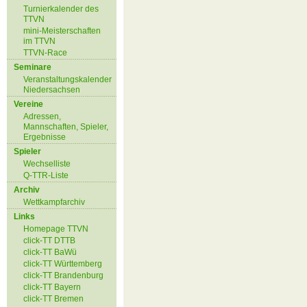
Turnierkalender des
TTVN
mini-Meisterschaften
im TTVN
TTVN-Race
Seminare
Veranstaltungskalender
Niedersachsen
Vereine
Adressen,
Mannschaften, Spieler,
Ergebnisse
Spieler
Wechselliste
Q-TTR-Liste
Archiv
Wettkampfarchiv
Links
Homepage TTVN
click-TT DTTB
click-TT BaWü
click-TT Württemberg
click-TT Brandenburg
click-TT Bayern
click-TT Bremen