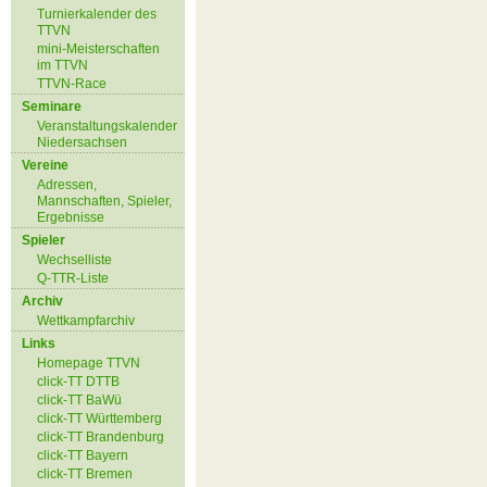
Turnierkalender des
TTVN
mini-Meisterschaften
im TTVN
TTVN-Race
Seminare
Veranstaltungskalender
Niedersachsen
Vereine
Adressen,
Mannschaften, Spieler,
Ergebnisse
Spieler
Wechselliste
Q-TTR-Liste
Archiv
Wettkampfarchiv
Links
Homepage TTVN
click-TT DTTB
click-TT BaWü
click-TT Württemberg
click-TT Brandenburg
click-TT Bayern
click-TT Bremen