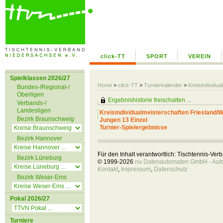
click-TT
SPORT
VEREIN
Spielklassen 2026/27
Home
>
click-TT
>
Turnierkalender
>
Kreisindividu
Bundes-/Regional-/
Oberligen
Ergebnishistorie freischalten ...
Verbands-/
Landesligen
Kreisindividualmeisterschaften Friesland
Bezirk Braunschweig
Jungen 13 Einzel
Turnier-Spielergebnisse
Bezirk Hannover
Für den Inhalt verantwortlich: Tischtennis-Ve
Bezirk Lüneburg
© 1999-2026
nu Datenautomaten GmbH - Autom
Kontakt
,
Impressum
,
Datenschutz
Bezirk Weser-Ems
Pokal 2026/27
Turniere