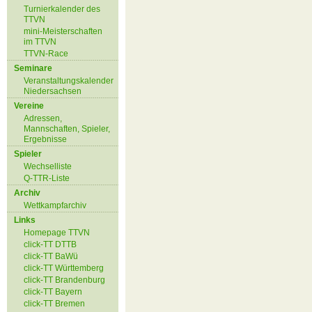
Turnierkalender des
TTVN
mini-Meisterschaften
im TTVN
TTVN-Race
Seminare
Veranstaltungskalender
Niedersachsen
Vereine
Adressen,
Mannschaften, Spieler,
Ergebnisse
Spieler
Wechselliste
Q-TTR-Liste
Archiv
Wettkampfarchiv
Links
Homepage TTVN
click-TT DTTB
click-TT BaWü
click-TT Württemberg
click-TT Brandenburg
click-TT Bayern
click-TT Bremen