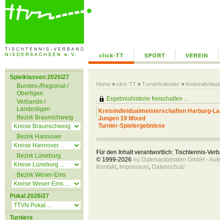
click-TT
SPORT
VEREIN
Spielklassen 2026/27
Home
>
click-TT
>
Turnierkalender
>
Kreisindividu
Bundes-/Regional-/
Oberligen
Ergebnishistorie freischalten ...
Verbands-/
Landesligen
Kreisindividualmeisterschaften Harburg-
Bezirk Braunschweig
Jungen 19 Mixed
Turnier-Spielergebnisse
Bezirk Hannover
Für den Inhalt verantwortlich: Tischtennis-Ve
Bezirk Lüneburg
© 1999-2026
nu Datenautomaten GmbH - Autom
Kontakt
,
Impressum
,
Datenschutz
Bezirk Weser-Ems
Pokal 2026/27
Turniere