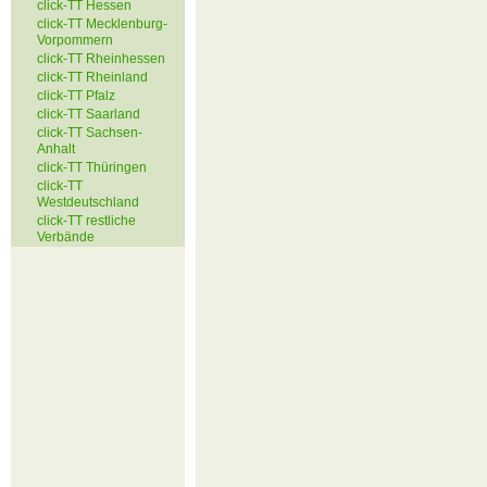
click-TT Hessen
click-TT Mecklenburg-
Vorpommern
click-TT Rheinhessen
click-TT Rheinland
click-TT Pfalz
click-TT Saarland
click-TT Sachsen-
Anhalt
click-TT Thüringen
click-TT
Westdeutschland
click-TT restliche
Verbände