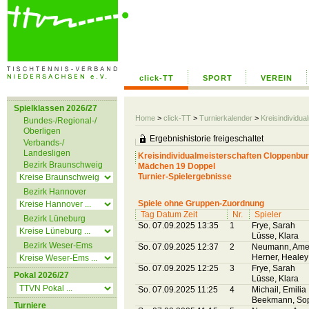
click-TT
SPORT
VEREIN
Spielklassen 2026/27
Home
>
click-TT
>
Turnierkalender
>
Kreisindividu
Bundes-/Regional-/
Oberligen
Ergebnishistorie freigeschaltet
Verbands-/
Landesligen
Kreisindividualmeisterschaften Cloppenbu
Bezirk Braunschweig
Mädchen 19 Doppel
Turnier-Spielergebnisse
Bezirk Hannover
Spiele ohne Gruppen-Zuordnung
Tag Datum Zeit
Nr.
Spieler
Bezirk Lüneburg
So. 07.09.2025 13:35
1
Frye, Sarah
Lüsse, Klara
Bezirk Weser-Ems
So. 07.09.2025 12:37
2
Neumann, Ame
Herner, Healey
So. 07.09.2025 12:25
3
Frye, Sarah
Pokal 2026/27
Lüsse, Klara
So. 07.09.2025 11:25
4
Michail, Emilia
Beekmann, So
Turniere