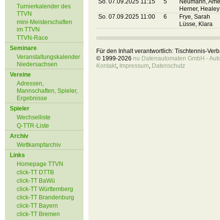
So. 07.09.2025 11:15
5
Neumann, Ame
Turnierkalender des
Herner, Healey
TTVN
So. 07.09.2025 11:00
6
Frye, Sarah
mini-Meisterschaften
Lüsse, Klara
im TTVN
TTVN-Race
Seminare
Für den Inhalt verantwortlich: Tischtennis-Ve
Veranstaltungskalender
© 1999-2026
nu Datenautomaten GmbH - Autom
Niedersachsen
Kontakt
,
Impressum
,
Datenschutz
Vereine
Adressen,
Mannschaften, Spieler,
Ergebnisse
Spieler
Wechselliste
Q-TTR-Liste
Archiv
Wettkampfarchiv
Links
Homepage TTVN
click-TT DTTB
click-TT BaWü
click-TT Württemberg
click-TT Brandenburg
click-TT Bayern
click-TT Bremen