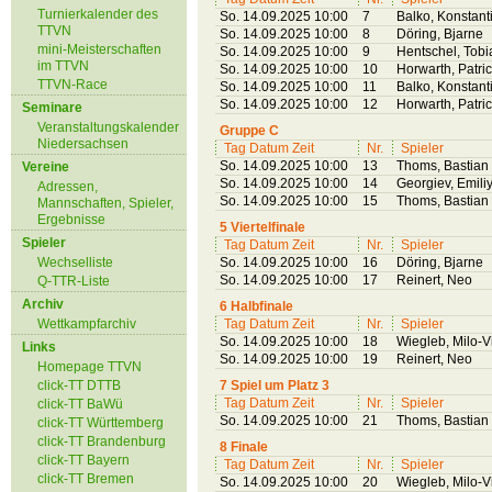
Turnierkalender des
So. 14.09.2025 10:00
7
Balko, Konstant
TTVN
So. 14.09.2025 10:00
8
Döring, Bjarne
mini-Meisterschaften
So. 14.09.2025 10:00
9
Hentschel, Tobi
im TTVN
So. 14.09.2025 10:00
10
Horwarth, Patri
TTVN-Race
So. 14.09.2025 10:00
11
Balko, Konstant
So. 14.09.2025 10:00
12
Horwarth, Patri
Seminare
Veranstaltungskalender
Gruppe C
Niedersachsen
Tag Datum Zeit
Nr.
Spieler
So. 14.09.2025 10:00
13
Thoms, Bastian
Vereine
So. 14.09.2025 10:00
14
Georgiev, Emili
Adressen,
So. 14.09.2025 10:00
15
Thoms, Bastian
Mannschaften, Spieler,
Ergebnisse
5 Viertelfinale
Spieler
Tag Datum Zeit
Nr.
Spieler
Wechselliste
So. 14.09.2025 10:00
16
Döring, Bjarne
So. 14.09.2025 10:00
17
Reinert, Neo
Q-TTR-Liste
Archiv
6 Halbfinale
Wettkampfarchiv
Tag Datum Zeit
Nr.
Spieler
So. 14.09.2025 10:00
18
Wiegleb, Milo-V
Links
So. 14.09.2025 10:00
19
Reinert, Neo
Homepage TTVN
click-TT DTTB
7 Spiel um Platz 3
Tag Datum Zeit
Nr.
Spieler
click-TT BaWü
So. 14.09.2025 10:00
21
Thoms, Bastian
click-TT Württemberg
click-TT Brandenburg
8 Finale
click-TT Bayern
Tag Datum Zeit
Nr.
Spieler
click-TT Bremen
So. 14.09.2025 10:00
20
Wiegleb, Milo-V