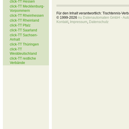
click-TT Hessen
click-TT Mecklenburg-
Vorpommern
Für den Inhalt verantwortlich: Tischtennis-Ve
click-TT Rheinhessen
© 1999-2026
nu Datenautomaten GmbH - Autom
click-TT Rheinland
Kontakt
,
Impressum
,
Datenschutz
click-TT Pfalz
click-TT Saarland
click-TT Sachsen-
Anhalt
click-TT Thüringen
click-TT
Westdeutschland
click-TT restliche
Verbände