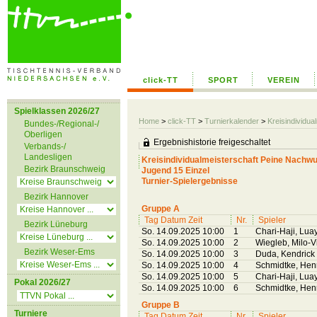
click-TT
SPORT
VEREIN
Spielklassen 2026/27
Home
>
click-TT
>
Turnierkalender
>
Kreisindividu
Bundes-/Regional-/
Oberligen
Ergebnishistorie freigeschaltet
Verbands-/
Landesligen
Kreisindividualmeisterschaft Peine Nachw
Bezirk Braunschweig
Jugend 15 Einzel
Turnier-Spielergebnisse
Bezirk Hannover
Gruppe A
Tag Datum Zeit
Nr.
Spieler
Bezirk Lüneburg
So. 14.09.2025 10:00
1
Chari-Haji, Lua
So. 14.09.2025 10:00
2
Wiegleb, Milo-V
Bezirk Weser-Ems
So. 14.09.2025 10:00
3
Duda, Kendrick
So. 14.09.2025 10:00
4
Schmidtke, Hen
So. 14.09.2025 10:00
5
Chari-Haji, Lua
Pokal 2026/27
So. 14.09.2025 10:00
6
Schmidtke, Hen
Gruppe B
Turniere
Tag Datum Zeit
Nr.
Spieler