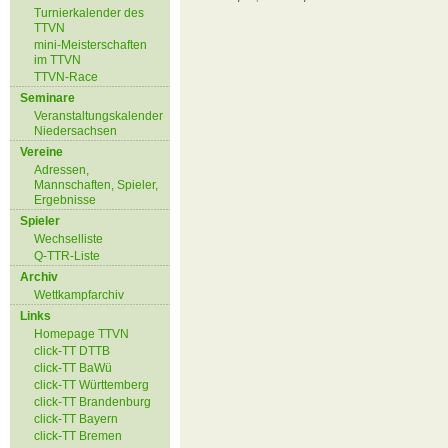
Turnierkalender des
TTVN
mini-Meisterschaften
im TTVN
TTVN-Race
Seminare
Veranstaltungskalender
Niedersachsen
Vereine
Adressen,
Mannschaften, Spieler,
Ergebnisse
Spieler
Wechselliste
Q-TTR-Liste
Archiv
Wettkampfarchiv
Links
Homepage TTVN
click-TT DTTB
click-TT BaWü
click-TT Württemberg
click-TT Brandenburg
click-TT Bayern
click-TT Bremen