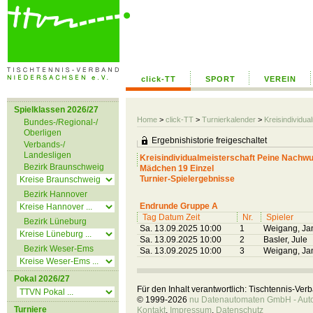
click-TT
SPORT
VEREIN
Spielklassen 2026/27
Home
>
click-TT
>
Turnierkalender
>
Kreisindividu
Bundes-/Regional-/
Oberligen
Ergebnishistorie freigeschaltet
Verbands-/
Landesligen
Kreisindividualmeisterschaft Peine Nachw
Bezirk Braunschweig
Mädchen 19 Einzel
Turnier-Spielergebnisse
Bezirk Hannover
Endrunde Gruppe A
Tag Datum Zeit
Nr.
Spieler
Bezirk Lüneburg
Sa. 13.09.2025 10:00
1
Weigang, Ja
Sa. 13.09.2025 10:00
2
Basler, Jule
Bezirk Weser-Ems
Sa. 13.09.2025 10:00
3
Weigang, Ja
Pokal 2026/27
Für den Inhalt verantwortlich: Tischtennis-Ve
© 1999-2026
nu Datenautomaten GmbH - Autom
Turniere
Kontakt
,
Impressum
,
Datenschutz