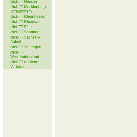
click-TT Hessen
click-TT Mecklenburg-
Vorpommern
click-TT Rheinhessen
click-TT Rheinland
click-TT Pfalz
click-TT Saarland
click-TT Sachsen-
Anhalt
click-TT Thüringen
click-TT
Westdeutschland
click-TT restliche
Verbände