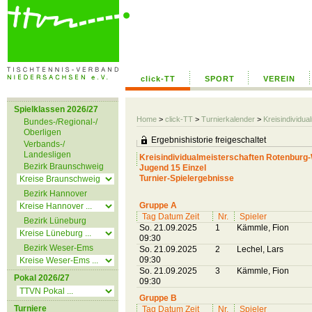
click-TT
SPORT
VEREIN
Spielklassen 2026/27
Home
>
click-TT
>
Turnierkalender
>
Kreisindivid
Bundes-/Regional-/
Oberligen
Ergebnishistorie freigeschaltet
Verbands-/
Landesligen
Kreisindividualmeisterschaften Rotenbu
Bezirk Braunschweig
Jugend 15 Einzel
Turnier-Spielergebnisse
Bezirk Hannover
Gruppe A
Tag Datum Zeit
Nr.
Spieler
Bezirk Lüneburg
So. 21.09.2025
1
Kämmle, Fion
09:30
Bezirk Weser-Ems
So. 21.09.2025
2
Lechel, Lars
09:30
So. 21.09.2025
3
Kämmle, Fion
Pokal 2026/27
09:30
Gruppe B
Turniere
Tag Datum Zeit
Nr.
Spieler