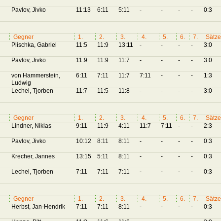
Pavlov, Jivko
11:13
6:11
5:11
-
-
-
-
0:3
Gegner
1.
2.
3.
4.
5.
6.
7.
Sätze
Plischka, Gabriel
11:5
11:9
13:11
-
-
-
-
3:0
Pavlov, Jivko
11:9
11:9
11:7
-
-
-
-
3:0
von Hammerstein,
6:11
7:11
11:7
7:11
-
-
-
1:3
Ludwig
Lechel, Tjorben
11:7
11:5
11:8
-
-
-
-
3:0
Gegner
1.
2.
3.
4.
5.
6.
7.
Sätze
Lindner, Niklas
9:11
11:9
4:11
11:7
7:11
-
-
2:3
Pavlov, Jivko
10:12
8:11
8:11
-
-
-
-
0:3
Krecher, Jannes
13:15
5:11
8:11
-
-
-
-
0:3
Lechel, Tjorben
7:11
7:11
7:11
-
-
-
-
0:3
Gegner
1.
2.
3.
4.
5.
6.
7.
Sätze
Herbst, Jan-Hendrik
7:11
7:11
8:11
-
-
-
-
0:3