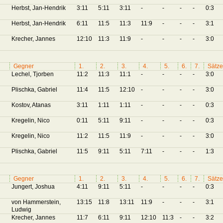
Herbst, Jan-Hendrik
3:11
5:11
3:11
-
-
-
-
0:3
Herbst, Jan-Hendrik
6:11
11:5
11:3
11:9
-
-
-
3:1
Krecher, Jannes
12:10
11:3
11:9
-
-
-
-
3:0
Gegner
1.
2.
3.
4.
5.
6.
7.
Sätze
Lechel, Tjorben
11:2
11:3
11:1
-
-
-
-
3:0
Plischka, Gabriel
11:4
11:5
12:10
-
-
-
-
3:0
Kostov, Atanas
3:11
1:11
1:11
-
-
-
-
0:3
Kregelin, Nico
0:11
5:11
9:11
-
-
-
-
0:3
Kregelin, Nico
11:2
11:5
11:9
-
-
-
-
3:0
Plischka, Gabriel
11:5
9:11
5:11
7:11
-
-
-
1:3
Gegner
1.
2.
3.
4.
5.
6.
7.
Sätze
Jungert, Joshua
4:11
9:11
5:11
-
-
-
-
0:3
von Hammerstein,
13:15
11:8
13:11
11:9
-
-
-
3:1
Ludwig
Krecher, Jannes
11:7
6:11
9:11
12:10
11:3
-
-
3:2