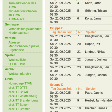
So. 21.09.2025
4
Korte, Jarne
Turnierkalender des
09:30
TTVN
So. 21.09.2025
5
Göhring, Tristan
mini-Meisterschaften
09:30
im TTVN
So. 21.09.2025
6
Korte, Jarne
TTVN-Race
09:30
Seminare
Gruppe C
Veranstaltungskalender
Tag Datum Zeit
Nr.
Spieler
Niedersachsen
So. 21.09.2025
7
Krieglsteiner, Ben
Vereine
09:30
Adressen,
So. 21.09.2025
20
Hoppe, Pitt
Mannschaften, Spieler,
09:30
Ergebnisse
So. 21.09.2025
21
Lindner, Niklas
Spieler
09:30
So. 21.09.2025
22
Jungert, Joshua
Wechselliste
09:30
Q-TTR-Liste
So. 21.09.2025
23
Krieglsteiner, Ben
Archiv
09:30
Wettkampfarchiv
So. 21.09.2025
24
Jungert, Joshua
09:30
Links
Homepage TTVN
Gruppe D
click-TT DTTB
Tag Datum Zeit
Nr.
Spieler
click-TT BaWü
So. 21.09.2025
8
Pape, Jannis
click-TT Württemberg
09:30
click-TT Brandenburg
So. 21.09.2025
9
Herbst, Jan-Hendri
09:30
click-TT Bayern
So. 21.09.2025
10
Krecher, Jannes
click-TT Bremen