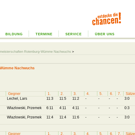
BILDUNG
TERMINE
SERVICE
ÜBER UNS
ualmeisterschaften Rotenburg-Wümme Nachwuchs
>
rg-Wümme Nachwuchs
Gegner
1.
2.
3.
4.
5.
6.
7.
Sätze
Lechel, Lars
11:3
11:5
11:2
-
-
-
-
3:0
Wlazlowski, Przemek
6:11
4:11
4:11
-
-
-
-
0:3
Wlazlowski, Przemek
11:4
11:4
11:6
-
-
-
-
3:0
Gegner
1.
2.
3.
4.
5.
6.
7.
Sätze