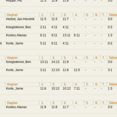
Hoppe, Pitt
11:3
11:6
11:6
-
-
-
-
3:0
Gegner
1.
2.
3.
4.
5.
6.
7.
Sätze
Herbst, Jan-Hendrik
11:5
11:5
11:7
-
-
-
-
3:0
Krieglsteiner, Ben
2:11
4:11
4:11
-
-
-
-
0:3
Kostov, Atanas
6:11
9:11
13:11
6:11
-
-
-
1:3
ek
Korte, Jarne
5:11
6:11
4:11
-
-
-
-
0:3
Gegner
1.
2.
3.
4.
5.
6.
7.
Sätze
Krieglsteiner, Ben
13:11
14:12
11:9
-
-
-
-
3:0
Korte, Jarne
3:11
12:10
11:8
11:5
-
-
-
3:1
Gegner
1.
2.
3.
4.
5.
6.
7.
Sätze
Korte, Jarne
11:6
10:12
10:12
7:11
-
-
-
1:3
Gegner
1.
2.
3.
4.
5.
6.
7.
Sätze
Kostov, Atanas
11:9
11:6
11:7
-
-
-
-
3:0