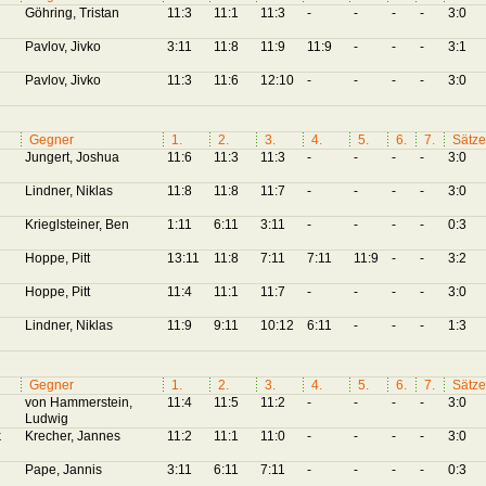
Göhring, Tristan
11:3
11:1
11:3
-
-
-
-
3:0
Pavlov, Jivko
3:11
11:8
11:9
11:9
-
-
-
3:1
Pavlov, Jivko
11:3
11:6
12:10
-
-
-
-
3:0
Gegner
1.
2.
3.
4.
5.
6.
7.
Sätze
Jungert, Joshua
11:6
11:3
11:3
-
-
-
-
3:0
Lindner, Niklas
11:8
11:8
11:7
-
-
-
-
3:0
Krieglsteiner, Ben
1:11
6:11
3:11
-
-
-
-
0:3
Hoppe, Pitt
13:11
11:8
7:11
7:11
11:9
-
-
3:2
Hoppe, Pitt
11:4
11:1
11:7
-
-
-
-
3:0
Lindner, Niklas
11:9
9:11
10:12
6:11
-
-
-
1:3
Gegner
1.
2.
3.
4.
5.
6.
7.
Sätze
von Hammerstein,
11:4
11:5
11:2
-
-
-
-
3:0
Ludwig
k
Krecher, Jannes
11:2
11:1
11:0
-
-
-
-
3:0
Pape, Jannis
3:11
6:11
7:11
-
-
-
-
0:3