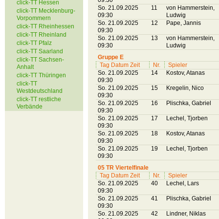
09:30
click-TT Hessen
So. 21.09.2025
11
von Hammerstein,
click-TT Mecklenburg-
09:30
Ludwig
Vorpommern
So. 21.09.2025
12
Pape, Jannis
click-TT Rheinhessen
09:30
click-TT Rheinland
So. 21.09.2025
13
von Hammerstein,
click-TT Pfalz
09:30
Ludwig
click-TT Saarland
Gruppe E
click-TT Sachsen-
Tag Datum Zeit
Nr.
Spieler
Anhalt
So. 21.09.2025
14
Kostov, Atanas
click-TT Thüringen
09:30
click-TT
So. 21.09.2025
15
Kregelin, Nico
Westdeutschland
09:30
click-TT restliche
So. 21.09.2025
16
Plischka, Gabriel
Verbände
09:30
So. 21.09.2025
17
Lechel, Tjorben
09:30
So. 21.09.2025
18
Kostov, Atanas
09:30
So. 21.09.2025
19
Lechel, Tjorben
09:30
05 TR Viertelfinale
Tag Datum Zeit
Nr.
Spieler
So. 21.09.2025
40
Lechel, Lars
09:30
So. 21.09.2025
41
Plischka, Gabriel
09:30
So. 21.09.2025
42
Lindner, Niklas