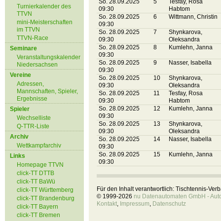
So. 28.09.2025
5
Tesfay, Rosa
Turnierkalender des
09:30
Habtom
TTVN
So. 28.09.2025
6
Wittmann, Christin
mini-Meisterschaften
09:30
im TTVN
So. 28.09.2025
7
Shynkarova,
TTVN-Race
09:30
Oleksandra
So. 28.09.2025
8
Kumlehn, Janna
Seminare
09:30
Veranstaltungskalender
So. 28.09.2025
9
Nasser, Isabella
Niedersachsen
09:30
Vereine
So. 28.09.2025
10
Shynkarova,
Adressen,
09:30
Oleksandra
Mannschaften, Spieler,
So. 28.09.2025
11
Tesfay, Rosa
Ergebnisse
09:30
Habtom
So. 28.09.2025
12
Kumlehn, Janna
Spieler
09:30
Wechselliste
So. 28.09.2025
13
Shynkarova,
Q-TTR-Liste
09:30
Oleksandra
Archiv
So. 28.09.2025
14
Nasser, Isabella
Wettkampfarchiv
09:30
So. 28.09.2025
15
Kumlehn, Janna
Links
09:30
Homepage TTVN
click-TT DTTB
click-TT BaWü
Für den Inhalt verantwortlich: Tischtennis-Ve
click-TT Württemberg
© 1999-2026
nu Datenautomaten GmbH - Autom
click-TT Brandenburg
Kontakt
,
Impressum
,
Datenschutz
click-TT Bayern
click-TT Bremen