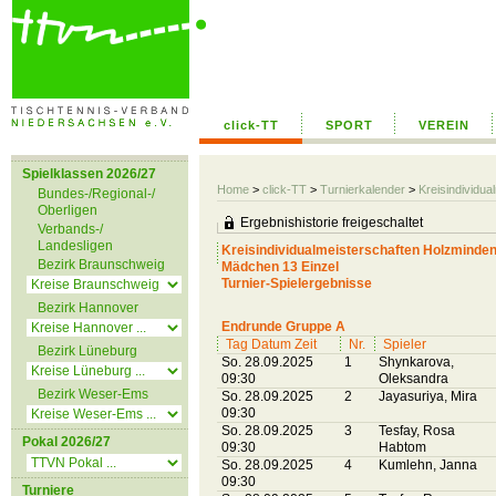
click-TT
SPORT
VEREIN
Spielklassen 2026/27
Home
>
click-TT
>
Turnierkalender
>
Kreisindividu
Bundes-/Regional-/
Oberligen
Ergebnishistorie freigeschaltet
Verbands-/
Landesligen
Kreisindividualmeisterschaften Holzminde
Bezirk Braunschweig
Mädchen 13 Einzel
Turnier-Spielergebnisse
Bezirk Hannover
Endrunde Gruppe A
Tag Datum Zeit
Nr.
Spieler
Bezirk Lüneburg
So. 28.09.2025
1
Shynkarova,
09:30
Oleksandra
Bezirk Weser-Ems
So. 28.09.2025
2
Jayasuriya, Mira
09:30
So. 28.09.2025
3
Tesfay, Rosa
Pokal 2026/27
09:30
Habtom
So. 28.09.2025
4
Kumlehn, Janna
09:30
Turniere