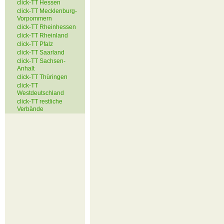
click-TT Hessen
click-TT Mecklenburg-
Vorpommern
click-TT Rheinhessen
click-TT Rheinland
click-TT Pfalz
click-TT Saarland
click-TT Sachsen-
Anhalt
click-TT Thüringen
click-TT
Westdeutschland
click-TT restliche
Verbände