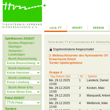
click-TT
SPORT
VEREIN
Spielklassen 2026/27
Home
>
click-TT
>
Turnierkalender
>
3. Weihnachts
Bundes-/Regional-/
Oberligen
Ergebnishistorie freigeschaltet
Verbands-/
Landesligen
3. Weihnachtsturnier des Hymendorfer SV
Bezirk Braunschweig
Erwachsene Einzel
Turnier-Spielergebnisse
Bezirk Hannover
Gruppe A
Tag Datum Zeit
Nr.
Spieler
Bezirk Lüneburg
Mo. 29.12.2025
1
Landeck, Daniel
13:00
Bezirk Weser-Ems
Mo. 29.12.2025
2
Kocken, Maic
13:00
Mo. 29.12.2025
3
Marquardt, Anton
Pokal 2026/27
13:00
Mo. 29.12.2025
4
Wellbrock, Imke
13:00
Turniere