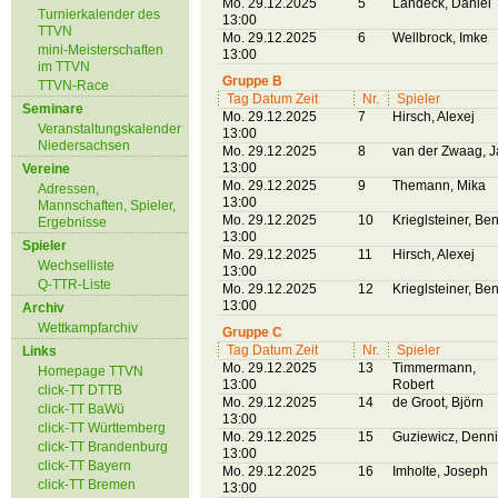
Mo. 29.12.2025
5
Landeck, Daniel
Turnierkalender des
13:00
TTVN
Mo. 29.12.2025
6
Wellbrock, Imke
mini-Meisterschaften
13:00
im TTVN
Gruppe B
TTVN-Race
Tag Datum Zeit
Nr.
Spieler
Seminare
Mo. 29.12.2025
7
Hirsch, Alexej
Veranstaltungskalender
13:00
Niedersachsen
Mo. 29.12.2025
8
van der Zwaag, 
13:00
Vereine
Mo. 29.12.2025
9
Themann, Mika
Adressen,
13:00
Mannschaften, Spieler,
Mo. 29.12.2025
10
Krieglsteiner, Be
Ergebnisse
13:00
Spieler
Mo. 29.12.2025
11
Hirsch, Alexej
Wechselliste
13:00
Q-TTR-Liste
Mo. 29.12.2025
12
Krieglsteiner, Be
13:00
Archiv
Wettkampfarchiv
Gruppe C
Tag Datum Zeit
Nr.
Spieler
Links
Mo. 29.12.2025
13
Timmermann,
Homepage TTVN
13:00
Robert
click-TT DTTB
Mo. 29.12.2025
14
de Groot, Björn
click-TT BaWü
13:00
click-TT Württemberg
Mo. 29.12.2025
15
Guziewicz, Denn
click-TT Brandenburg
13:00
click-TT Bayern
Mo. 29.12.2025
16
Imholte, Joseph
click-TT Bremen
13:00