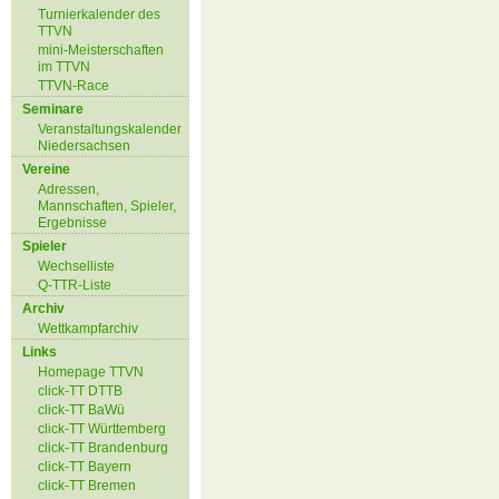
Turnierkalender des
TTVN
mini-Meisterschaften
im TTVN
TTVN-Race
Seminare
Veranstaltungskalender
Niedersachsen
Vereine
Adressen,
Mannschaften, Spieler,
Ergebnisse
Spieler
Wechselliste
Q-TTR-Liste
Archiv
Wettkampfarchiv
Links
Homepage TTVN
click-TT DTTB
click-TT BaWü
click-TT Württemberg
click-TT Brandenburg
click-TT Bayern
click-TT Bremen