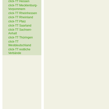
click-TT Hessen
click-TT Mecklenburg-
Vorpommern
click-TT Rheinhessen
click-TT Rheinland
click-TT Pfalz
click-TT Saarland
click-TT Sachsen-
Anhalt
click-TT Thüringen
click-TT
Westdeutschland
click-TT restliche
Verbände