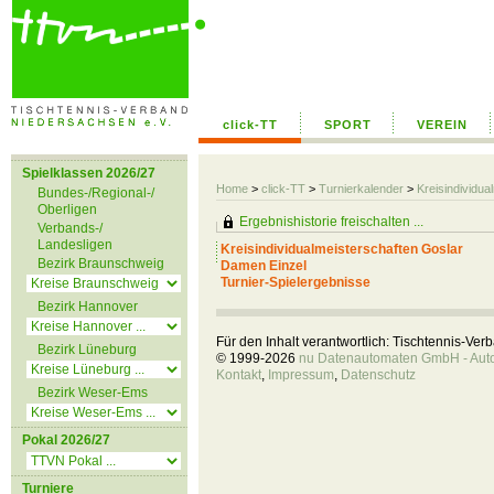
click-TT
SPORT
VEREIN
Spielklassen 2026/27
Home
>
click-TT
>
Turnierkalender
>
Kreisindividua
Bundes-/Regional-/
Oberligen
Ergebnishistorie freischalten ...
Verbands-/
Landesligen
Kreisindividualmeisterschaften Goslar
Bezirk Braunschweig
Damen Einzel
Turnier-Spielergebnisse
Bezirk Hannover
Für den Inhalt verantwortlich: Tischtennis-Ve
Bezirk Lüneburg
© 1999-2026
nu Datenautomaten GmbH - Autom
Kontakt
,
Impressum
,
Datenschutz
Bezirk Weser-Ems
Pokal 2026/27
Turniere