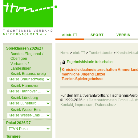
click-TT
SPORT
VEREIN
Spielklassen 2026/27
Home
>
click-TT
>
Turnierkalender
>
Kreisindividu
Bundes-/Regional-/
Oberligen
Ergebnishistorie freischalten ...
Verbands-/
Landesligen
Kreisindividualmeisterschaften Ammerlan
Bezirk Braunschweig
männliche Jugend Einzel
Turnier-Spielergebnisse
Bezirk Hannover
Für den Inhalt verantwortlich: Tischtennis-Ve
Bezirk Lüneburg
© 1999-2026
nu Datenautomaten GmbH - Autom
Kontakt
,
Impressum
,
Datenschutz
Bezirk Weser-Ems
Pokal 2026/27
Turniere