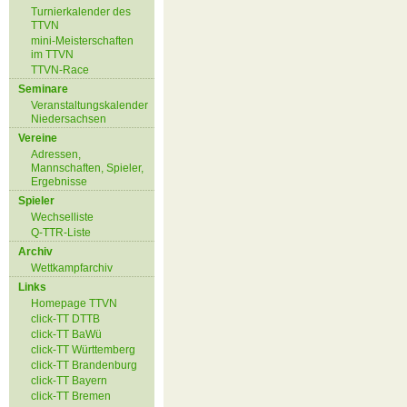
Turnierkalender des
TTVN
mini-Meisterschaften
im TTVN
TTVN-Race
Seminare
Veranstaltungskalender
Niedersachsen
Vereine
Adressen,
Mannschaften, Spieler,
Ergebnisse
Spieler
Wechselliste
Q-TTR-Liste
Archiv
Wettkampfarchiv
Links
Homepage TTVN
click-TT DTTB
click-TT BaWü
click-TT Württemberg
click-TT Brandenburg
click-TT Bayern
click-TT Bremen