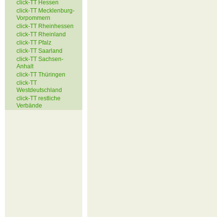
click-TT Hessen
click-TT Mecklenburg-
Vorpommern
click-TT Rheinhessen
click-TT Rheinland
click-TT Pfalz
click-TT Saarland
click-TT Sachsen-
Anhalt
click-TT Thüringen
click-TT
Westdeutschland
click-TT restliche
Verbände