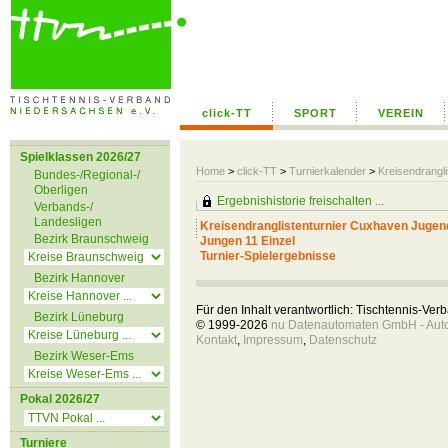
click-TT
SPORT
VEREIN
Spielklassen 2026/27
Home
>
click-TT
>
Turnierkalender
>
Kreisendrangl
Bundes-/Regional-/
Oberligen
Ergebnishistorie freischalten ...
Verbands-/
Landesligen
Kreisendranglistenturnier Cuxhaven Jugen
Bezirk Braunschweig
Jungen 11 Einzel
Turnier-Spielergebnisse
Bezirk Hannover
Für den Inhalt verantwortlich: Tischtennis-Ve
Bezirk Lüneburg
© 1999-2026
nu Datenautomaten GmbH - Autom
Kontakt
,
Impressum
,
Datenschutz
Bezirk Weser-Ems
Pokal 2026/27
Turniere