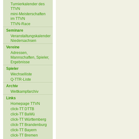
Turnierkalender des
TTVN
mini-Meisterschaften
im TTVN
TTVN-Race
Seminare
Veranstaltungskalender
Niedersachsen
Vereine
Adressen,
Mannschaften, Spieler,
Ergebnisse
Spieler
Wechselliste
Q-TTR-Liste
Archiv
Wettkampfarchiv
Links
Homepage TTVN
click-TT DTTB
click-TT BaWü
click-TT Württemberg
click-TT Brandenburg
click-TT Bayern
click-TT Bremen