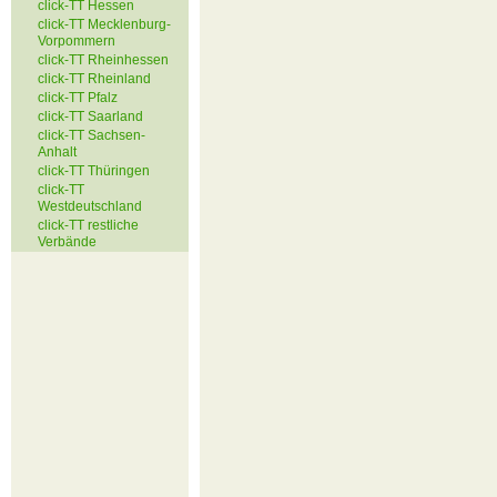
click-TT Hessen
click-TT Mecklenburg-
Vorpommern
click-TT Rheinhessen
click-TT Rheinland
click-TT Pfalz
click-TT Saarland
click-TT Sachsen-
Anhalt
click-TT Thüringen
click-TT
Westdeutschland
click-TT restliche
Verbände