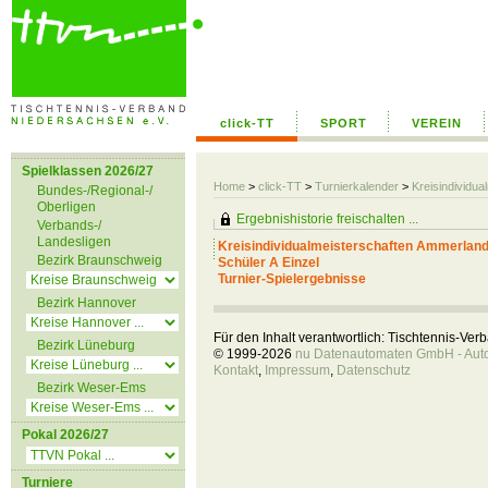
click-TT
SPORT
VEREIN
Spielklassen 2026/27
Home
>
click-TT
>
Turnierkalender
>
Kreisindividu
Bundes-/Regional-/
Oberligen
Ergebnishistorie freischalten ...
Verbands-/
Landesligen
Kreisindividualmeisterschaften Ammerlan
Bezirk Braunschweig
Schüler A Einzel
Turnier-Spielergebnisse
Bezirk Hannover
Für den Inhalt verantwortlich: Tischtennis-Ve
Bezirk Lüneburg
© 1999-2026
nu Datenautomaten GmbH - Autom
Kontakt
,
Impressum
,
Datenschutz
Bezirk Weser-Ems
Pokal 2026/27
Turniere