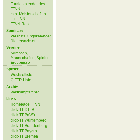
Turnierkalender des
TTVN
mini-Meisterschaften
im TTVN
TTVN-Race
Seminare
Veranstaltungskalender
Niedersachsen
Vereine
Adressen,
Mannschaften, Spieler,
Ergebnisse
Spieler
Wechselliste
Q-TTR-Liste
Archiv
Wettkampfarchiv
Links
Homepage TTVN
click-TT DTTB
click-TT BaWü
click-TT Württemberg
click-TT Brandenburg
click-TT Bayern
click-TT Bremen