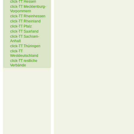
click-TT Hessen
click-TT Mecklenburg-
Vorpommern
click-TT Rheinhessen
click-TT Rheinland
click-TT Pfalz
click-TT Saarland
click-TT Sachsen-
Anhalt
click-TT Thüringen
click-TT
Westdeutschland
click-TT restliche
Verbände