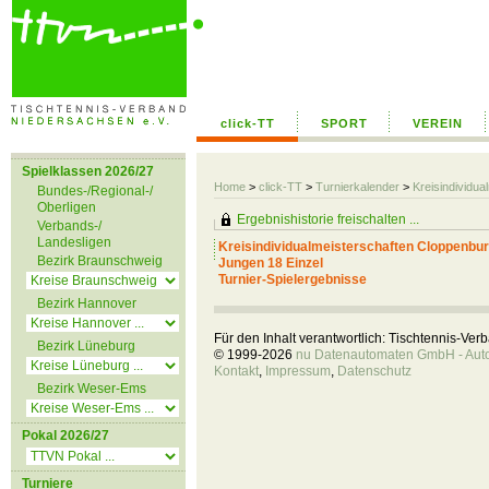
click-TT
SPORT
VEREIN
Spielklassen 2026/27
Home
>
click-TT
>
Turnierkalender
>
Kreisindividu
Bundes-/Regional-/
Oberligen
Ergebnishistorie freischalten ...
Verbands-/
Landesligen
Kreisindividualmeisterschaften Cloppenbu
Bezirk Braunschweig
Jungen 18 Einzel
Turnier-Spielergebnisse
Bezirk Hannover
Für den Inhalt verantwortlich: Tischtennis-Ve
Bezirk Lüneburg
© 1999-2026
nu Datenautomaten GmbH - Autom
Kontakt
,
Impressum
,
Datenschutz
Bezirk Weser-Ems
Pokal 2026/27
Turniere