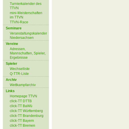
Turnierkalender des
TTVN
mini-Meisterschaften
im TTVN
TTVN-Race
Seminare
Veranstaltungskalender
Niedersachsen
Vereine
Adressen,
Mannschaften, Spieler,
Ergebnisse
Spieler
Wechselliste
Q-TTR-Liste
Archiv
Wettkampfarchiv
Links
Homepage TTVN
click-TT DTTB
click-TT BaWü
click-TT Württemberg
click-TT Brandenburg
click-TT Bayern
click-TT Bremen