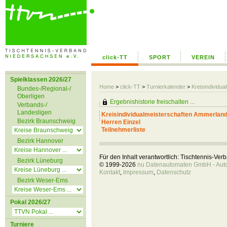
click-TT
SPORT
VEREIN
Spielklassen 2026/27
Home
>
click-TT
>
Turnierkalender
>
Kreisindividu
Bundes-/Regional-/
Oberligen
Ergebnishistorie freischalten ...
Verbands-/
Landesligen
Kreisindividualmeisterschaften Ammerlan
Bezirk Braunschweig
Herren Einzel
Teilnehmerliste
Bezirk Hannover
Für den Inhalt verantwortlich: Tischtennis-Ve
Bezirk Lüneburg
© 1999-2026
nu Datenautomaten GmbH - Autom
Kontakt
,
Impressum
,
Datenschutz
Bezirk Weser-Ems
Pokal 2026/27
Turniere