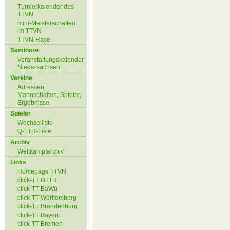
Turnierkalender des
TTVN
mini-Meisterschaften
im TTVN
TTVN-Race
Seminare
Veranstaltungskalender
Niedersachsen
Vereine
Adressen,
Mannschaften, Spieler,
Ergebnisse
Spieler
Wechselliste
Q-TTR-Liste
Archiv
Wettkampfarchiv
Links
Homepage TTVN
click-TT DTTB
click-TT BaWü
click-TT Württemberg
click-TT Brandenburg
click-TT Bayern
click-TT Bremen