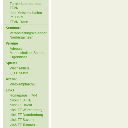
Turnierkalender des
TTVN
mini-Meisterschaften
im TTVN
TTVN-Race
Seminare
Veranstaltungskalender
Niedersachsen
Vereine
Adressen,
Mannschaften, Spieler,
Ergebnisse
Spieler
Wechselliste
Q-TTR-Liste
Archiv
Wettkampfarchiv
Links
Homepage TTVN
click-TT DTTB
click-TT BaWü
click-TT Württemberg
click-TT Brandenburg
click-TT Bayern
click-TT Bremen