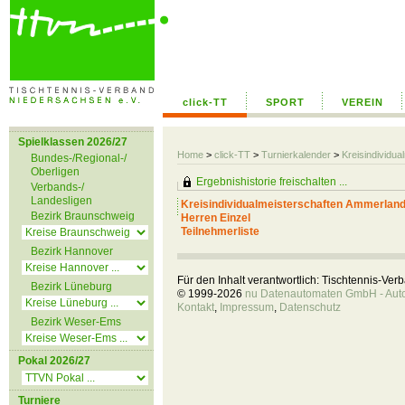
click-TT
SPORT
VEREIN
Spielklassen 2026/27
Home
>
click-TT
>
Turnierkalender
>
Kreisindividu
Bundes-/Regional-/
Oberligen
Ergebnishistorie freischalten ...
Verbands-/
Landesligen
Kreisindividualmeisterschaften Ammerlan
Bezirk Braunschweig
Herren Einzel
Teilnehmerliste
Bezirk Hannover
Für den Inhalt verantwortlich: Tischtennis-Ve
Bezirk Lüneburg
© 1999-2026
nu Datenautomaten GmbH - Autom
Kontakt
,
Impressum
,
Datenschutz
Bezirk Weser-Ems
Pokal 2026/27
Turniere