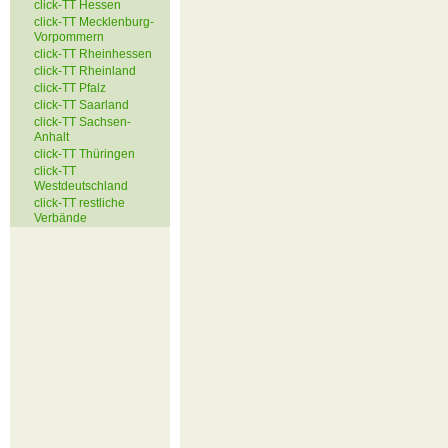
click-TT Hessen
click-TT Mecklenburg-
Vorpommern
click-TT Rheinhessen
click-TT Rheinland
click-TT Pfalz
click-TT Saarland
click-TT Sachsen-
Anhalt
click-TT Thüringen
click-TT
Westdeutschland
click-TT restliche
Verbände