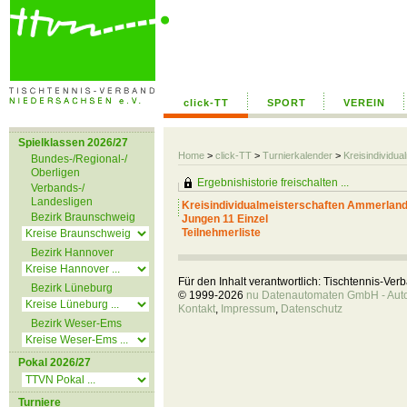
click-TT
SPORT
VEREIN
Spielklassen 2026/27
Home
>
click-TT
>
Turnierkalender
>
Kreisindividu
Bundes-/Regional-/
Oberligen
Ergebnishistorie freischalten ...
Verbands-/
Landesligen
Kreisindividualmeisterschaften Ammerlan
Bezirk Braunschweig
Jungen 11 Einzel
Teilnehmerliste
Bezirk Hannover
Für den Inhalt verantwortlich: Tischtennis-Ve
Bezirk Lüneburg
© 1999-2026
nu Datenautomaten GmbH - Autom
Kontakt
,
Impressum
,
Datenschutz
Bezirk Weser-Ems
Pokal 2026/27
Turniere