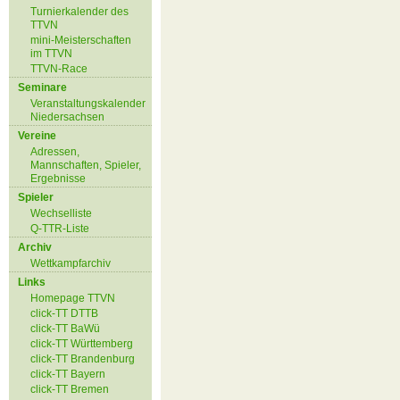
Turnierkalender des
TTVN
mini-Meisterschaften
im TTVN
TTVN-Race
Seminare
Veranstaltungskalender
Niedersachsen
Vereine
Adressen,
Mannschaften, Spieler,
Ergebnisse
Spieler
Wechselliste
Q-TTR-Liste
Archiv
Wettkampfarchiv
Links
Homepage TTVN
click-TT DTTB
click-TT BaWü
click-TT Württemberg
click-TT Brandenburg
click-TT Bayern
click-TT Bremen